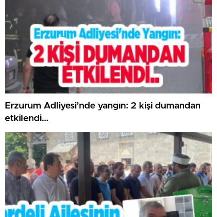
Erzurum Adliyesi’nde yangın: 2 kişi dumandan
etkilendi…