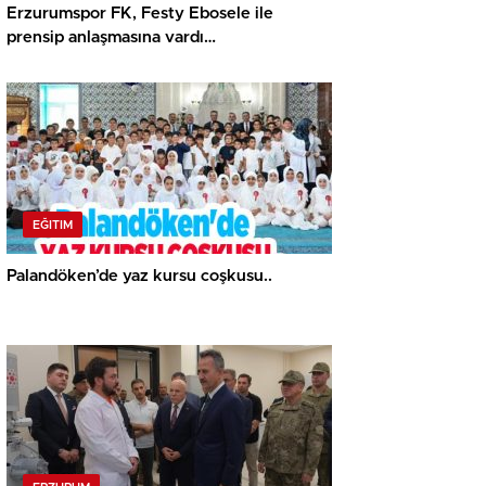
Erzurumspor FK, Festy Ebosele ile
prensip anlaşmasına vardı…
EĞITIM
Palandöken’de yaz kursu coşkusu..