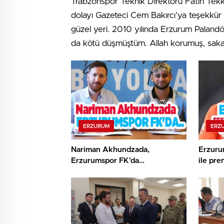
Trabzonspor Teknik Direktörü Fatih Tekke
dolayı Gazeteci Cem Bakırcı’ya teşekkür
güzel yeri. 2010 yılında Erzurum Paland
da kötü düşmüştüm. Allah korumuş, saka
ERZURUM
ERZ
Nariman Akhundzada,
Erzuru
Erzurumspor FK’da…
ile pre