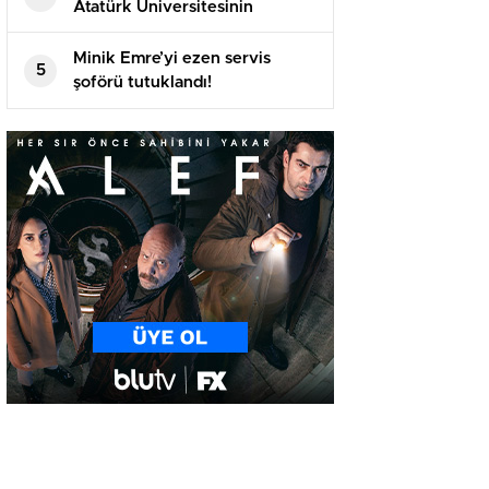
Atatürk Üniversitesinin
akademik yılı açılış töreninde
konuştu
Minik Emre’yi ezen servis
5
şoförü tutuklandı!