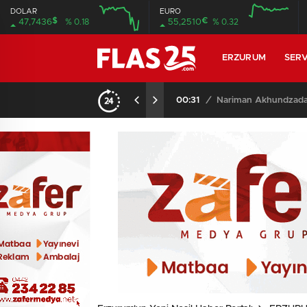
DOLAR
EURO
$
€
47,7436
% 0.18
55,2510
% 0.32
12:00
16:00
12:00
16:00
ERZURUM
SERV
00:31
/
Nariman Akhundzada