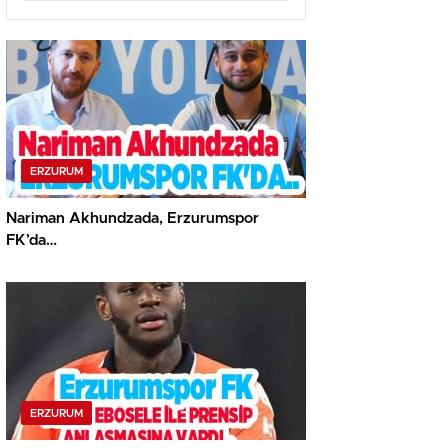
ERZURUM
Nariman Akhundzada, Erzurumspor
FK’da…
ERZURUM