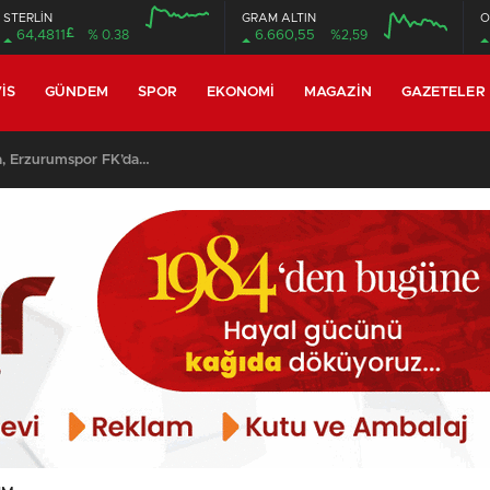
STERLİN
GRAM ALTIN
O
£
64,4811
% 0.38
6.660,55
%2,59
12:00
16:00
12:00
16:00
IS
GÜNDEM
SPOR
EKONOMI
MAGAZIN
GAZETELER
, Erzurumspor FK’da…