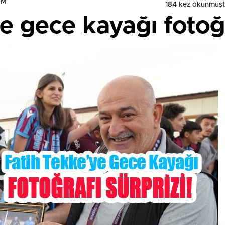
UM
184 kez okunmuşt
e gece kayağı fotoğra