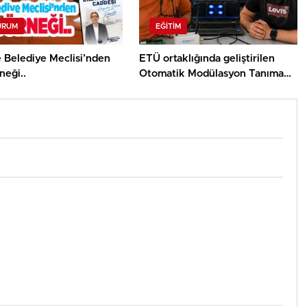
URUM
EĞITIM
 Belediye Meclisi’nden
ETÜ ortaklığında geliştirilen
neği..
Otomatik Modülasyon Tanıma
Projesi TÜBİTAK desteği aldı..