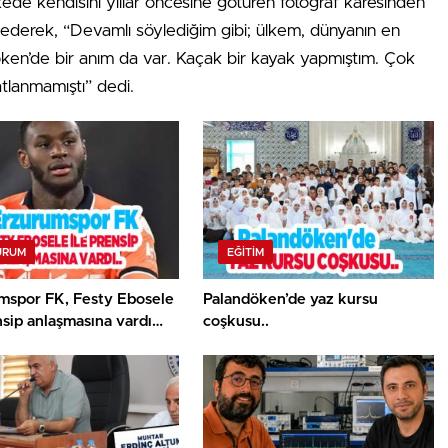
’de kendisini yıllar öncesine götüren fotoğraf karesinden
 ederek, “Devamlı söylediğim gibi; ülkem, dünyanın en
öken’de bir anım da var. Kaçak bir kayak yapmıştım. Çok
tlanmamıştı” dedi.
URUM
EĞITIM
mspor FK, Festy Ebosele
Palandöken’de yaz kursu
nsip anlaşmasına vardı…
coşkusu..