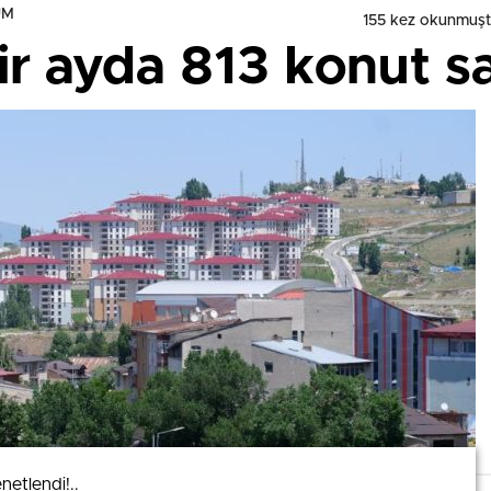
UM
155 kez okunmuşt
r ayda 813 konut sat
netlendi!..
netlendi!..