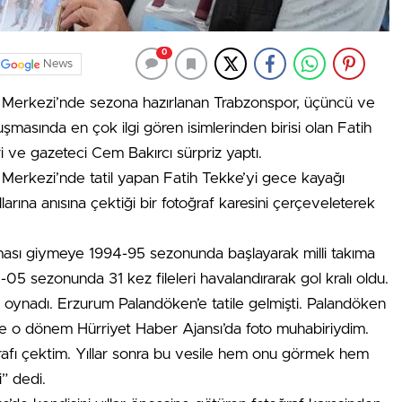
0
News
Merkezi’nde sezona hazırlanan Trabzonspor, üçüncü ve
luşmasında en çok ilgi gören isimlerinden birisi olan Fatih
 ve gazeteci Cem Bakırcı sürpriz yaptı.
erkezi’nde tatil yapan Fatih Tekke’yi gece kayağı
arına anısına çektiği bir fotoğraf karesini çerçeveleterek
ması giymeye 1994-95 sezonunda başlayarak milli takıma
05 sezonunda 31 kez fileleri havalandırarak gol kralı oldu.
l oynadı. Erzurum Palandöken’e tatile gelmişti. Palandöken
de o dönem Hürriyet Haber Ajansı’da foto muhabiriydim.
ğrafı çektim. Yıllar sonra bu vesile hem onu görmek hem
” dedi.