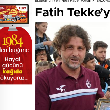
Erzurum'un Yeni Nesil Haber Portalı
ERZUR
Fatih Tekke’y