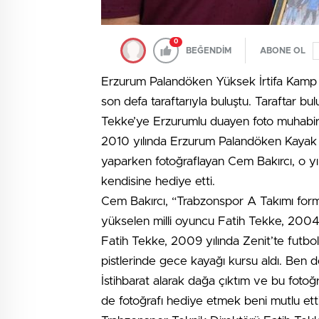
0
BEĞENDİM
ABONE OL
Erzurum Palandöken Yüksek İrtifa Kamp 
son defa taraftarıyla buluştu. Taraftar bu
Tekke’ye Erzurumlu duayen foto muhabiri
2010 yılında Erzurum Palandöken Kayak M
yaparken fotoğraflayan Cem Bakırcı, o yıll
kendisine hediye etti.
Cem Bakırcı, “Trabzonspor A Takımı for
yükselen milli oyuncu Fatih Tekke, 2004-
Fatih Tekke, 2009 yılında Zenit’te futbo
pistlerinde gece kayağı kursu aldı. Ben 
İstihbarat alarak dağa çıktım ve bu foto
de fotoğrafı hediye etmek beni mutlu etti