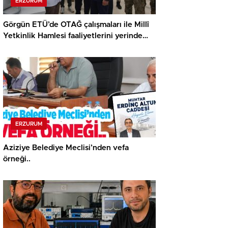
ERZURUM
Görgün ETÜ’de OTAĞ çalışmaları ile Millî
Yetkinlik Hamlesi faaliyetlerini yerinde
gördü…
ERZURUM
Aziziye Belediye Meclisi’nden vefa
örneği..