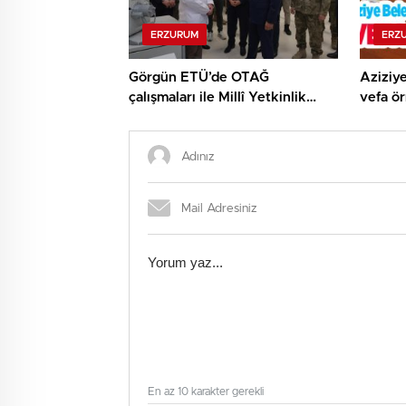
ERZURUM
ERZ
Görgün ETÜ’de OTAĞ
Aziziye
çalışmaları ile Millî Yetkinlik
vefa ör
Hamlesi faaliyetlerini yerinde
gördü…
En az 10 karakter gerekli