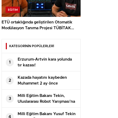
EĞITIM
ETÜ ortaklığında geliştirilen Otomatik
Modülasyon Tanıma Projesi TÜBİTAK
desteği aldı..
KATEGORİNİN POPÜLERLERİ
Erzurum-Artvin kara yolunda
1
tır kazası!
Kazada hayatını kaybeden
2
Muhammet 2 ay önce
evlenmişti!
Milli Eğitim Bakanı Tekin,
3
Uluslararası Robot Yarışması’na
katılan öğrencilerle bir araya
geldi
Milli Eğitim Bakanı Yusuf Tekin
4