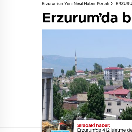
Erzurum'un Yeni Nesil Haber Portalı
ERZUR
Erzurum’da bi
Sıradaki haber:
Sıradaki haber:
Erzurum’da 412 işletme de
Erzurum’da 412 işletme de