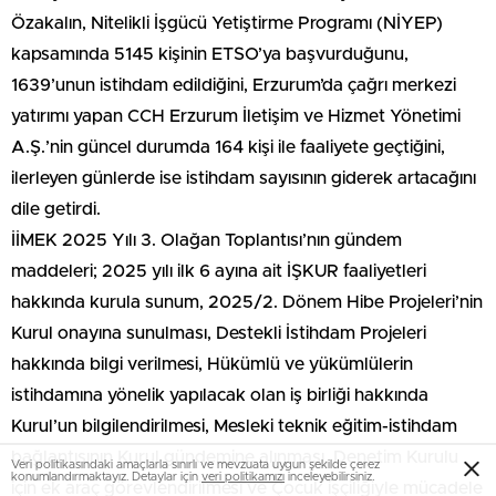
Özakalın, Nitelikli İşgücü Yetiştirme Programı (NİYEP)
kapsamında 5145 kişinin ETSO’ya başvurduğunu,
1639’unun istihdam edildiğini, Erzurum’da çağrı merkezi
yatırımı yapan CCH Erzurum İletişim ve Hizmet Yönetimi
A.Ş.’nin güncel durumda 164 kişi ile faaliyete geçtiğini,
ilerleyen günlerde ise istihdam sayısının giderek artacağını
dile getirdi.
İİMEK 2025 Yılı 3. Olağan Toplantısı’nın gündem
maddeleri; 2025 yılı ilk 6 ayına ait İŞKUR faaliyetleri
hakkında kurula sunum, 2025/2. Dönem Hibe Projeleri’nin
Kurul onayına sunulması, Destekli İstihdam Projeleri
hakkında bilgi verilmesi, Hükümlü ve yükümlülerin
istihdamına yönelik yapılacak olan iş birliği hakkında
Kurul’un bilgilendirilmesi, Mesleki teknik eğitim-istihdam
bağlantısının Kurul gündemine alınması, Denetim Kurulu
Veri politikasındaki amaçlarla sınırlı ve mevzuata uygun şekilde çerez
konumlandırmaktayız. Detaylar için
veri politikamızı
inceleyebilirsiniz.
için ek araç görevlendirilmesi ve Çocuk işçiliğiyle mücadele