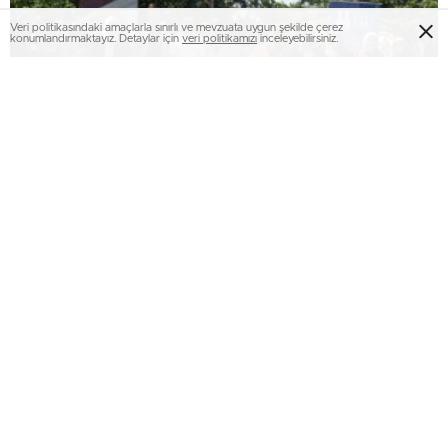
Veri politikasındaki amaçlarla sınırlı ve mevzuata uygun şekilde çerez
konumlandırmaktayız. Detaylar için
veri politikamızı
inceleyebilirsiniz.
“Sen yeter ki gülümse” atölyesi, engelli
annelerini bir araya getirdi..