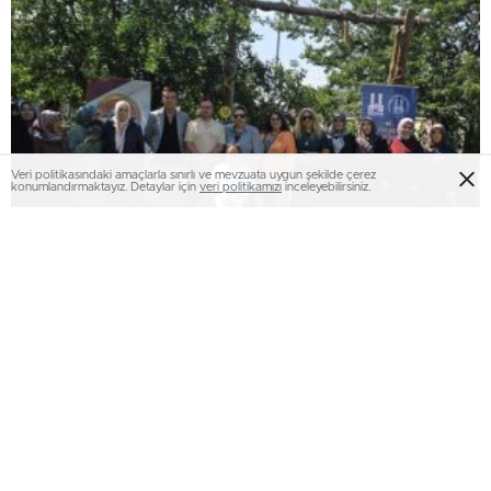
Veri politikasındaki amaçlarla sınırlı ve mevzuata uygun şekilde çerez
konumlandırmaktayız. Detaylar için
veri politikamızı
inceleyebilirsiniz.
“Sen yeter ki gülümse” atölyesi, engelli
annelerini bir araya getirdi..