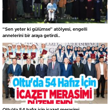
“Sen yeter ki gülümse” atölyesi, engelli
annelerini bir araya getirdi..
Oltu’da 54 hafız için icazet merasimi