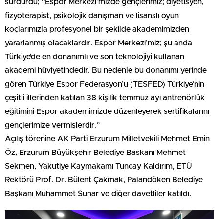
sürdürdü; “Espor Merkezi’mizde gençlerimiz; diyetisyen,
fizyoterapist, psikolojik danışman ve lisanslı oyun
koçlarımızla profesyonel bir şekilde akademimizden
yararlanmış olacaklardır. Espor Merkezi’miz; şu anda
Türkiye’de en donanımlı ve son teknolojiyi kullanan
akademi hüviyetindedir. Bu nedenle bu donanımı yerinde
gören Türkiye Espor Federasyon’u (TESFED) Türkiye’nin
çeşitli illerinden katılan 38 kişilik temmuz ayı antrenörlük
eğitimini Espor akademimizde düzenleyerek sertifikalarını
gençlerimize vermişlerdir.”
Açılış törenine AK Parti Erzurum Milletvekili Mehmet Emin
Öz, Erzurum Büyükşehir Belediye Başkanı Mehmet
Sekmen, Yakutiye Kaymakamı Tuncay Kaldırım, ETÜ
Rektörü Prof. Dr. Bülent Çakmak, Palandöken Belediye
Başkanı Muhammet Sunar ve diğer davetliler katıldı.