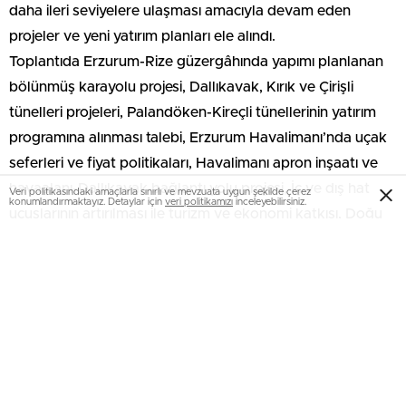
daha ileri seviyelere ulaşması amacıyla devam eden
projeler ve yeni yatırım planları ele alındı.
Toplantıda Erzurum-Rize güzergâhında yapımı planlanan
bölünmüş karayolu projesi, Dallıkavak, Kırık ve Çirişli
tünelleri projeleri, Palandöken-Kireçli tünellerinin yatırım
programına alınması talebi, Erzurum Havalimanı’nda uçak
seferleri ve fiyat politikaları, Havalimanı apron inşaatı ve
havaalanı-Dallıkavak bağlantı yolu projesi, İç ve dış hat
Veri politikasındaki amaçlarla sınırlı ve mevzuata uygun şekilde çerez
konumlandırmaktayız. Detaylar için
veri politikamızı
inceleyebilirsiniz.
uçuşlarının artırılması ile turizm ve ekonomi katkısı, Doğu
Ekspresi’nin Erzurum’da bir gece konaklaması talebi, PTT
Bölge Müdürlüğü’nün Erzurum’da devam etmesi, Devlet
Demiryolları Bölge Müdürlüğü’nün Erzurum’da bulunması,
GSM operatörlerinin Erzurum ve bölge yatırımları
gündeme getirildi.
Bakan Uraloğlu, ziyaretten duyduğu memnuniyeti dile
getirerek, gündeme getirilen projelerin Bakanlık nezdinde