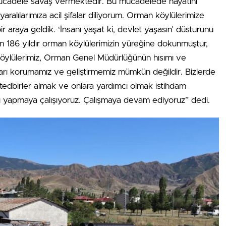
mücadele savaş vermektedir. Bu mücadelede hayatını
aralılarımıza acil şifalar diliyorum. Orman köylülerimize
r araya geldik. ‘İnsanı yaşat ki, devlet yaşasın’ düsturunu
86 yıldır orman köylülerimizin yüreğine dokunmuştur,
lülerimiz, Orman Genel Müdürlüğünün hısımı ve
arı korumamız ve geliştirmemiz mümkün değildir. Bizlerde
n tedbirler almak ve onlara yardımcı olmak istihdam
ını yapmaya çalışıyoruz. Çalışmaya devam ediyoruz” dedi.