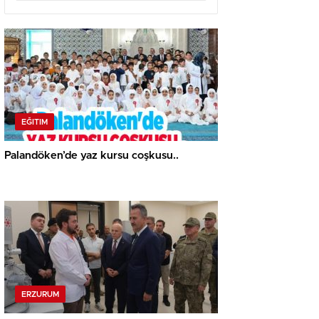
EĞITIM
Palandöken’de yaz kursu coşkusu..
ERZURUM