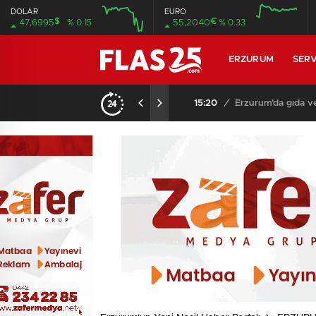
DOLAR
EURO
$
€
47,6995
% 0.15
55,2040
% 0.33
12:00
16:00
12:00
16:00
ERZURUM
SERV
15:20
/
Erzurum’da gıda ve ye