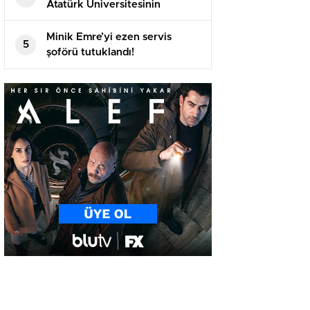
Atatürk Üniversitesinin
akademik yılı açılış töreninde
konuştu
Minik Emre’yi ezen servis
5
şoförü tutuklandı!