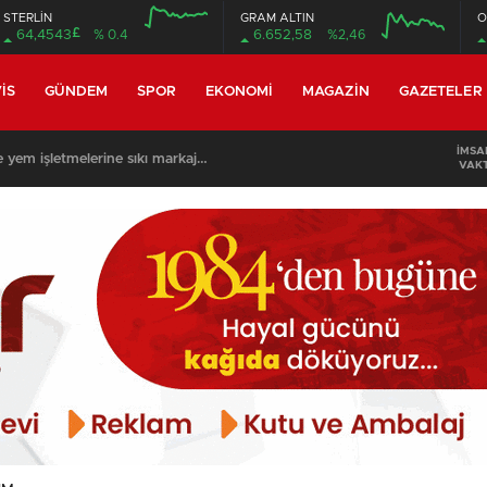
STERLİN
GRAM ALTIN
O
£
64,4543
% 0.4
6.652,58
%2,46
12:00
16:00
12:00
16:00
IS
GÜNDEM
SPOR
EKONOMI
MAGAZIN
GAZETELER
İMSA
m işletmelerine sıkı markaj…
VAKT