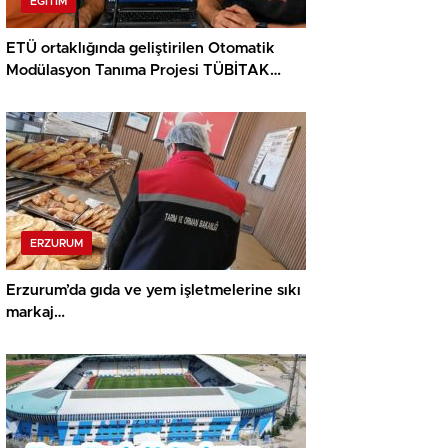
EĞITIM
ETÜ ortaklığında geliştirilen Otomatik
Modülasyon Tanıma Projesi TÜBİTAK
desteği aldı..
ERZURUM
Erzurum’da gıda ve yem işletmelerine sıkı
markaj…