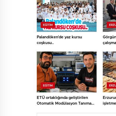
EĞITIM
ERZ
Palandöken’de yaz kursu
Görgü
coşkusu..
çalışmal
Hamlesi
gördü
EĞITIM
ERZ
ETÜ ortaklığında geliştirilen
Erzuru
Otomatik Modülasyon Tanıma
işletme
Projesi TÜBİTAK desteği aldı..