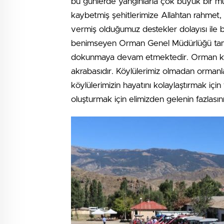
bu günlerde yangınlarla çok büyük bir 
kaybetmiş şehitlerimize Allahtan rahmet, y
vermiş olduğumuz destekler dolayısı ile bi
benimseyen Orman Genel Müdürlüğü tam 1
dokunmaya devam etmektedir. Orman köy
akrabasıdır. Köylülerimiz olmadan ormanl
köylülerimizin hayatını kolaylaştırmak içi
oluşturmak için elimizden gelenin fazlas