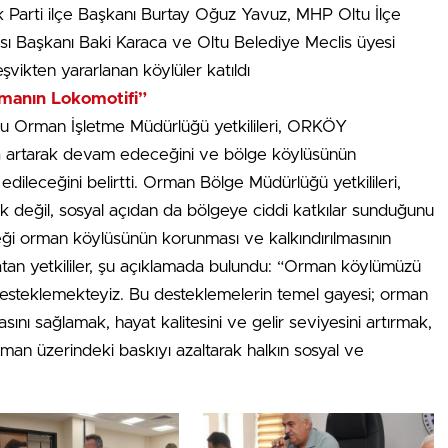
Ak Parti ilçe Başkanı Burtay Oğuz Yavuz, MHP Oltu İlçe
ı Başkanı Baki Karaca ve Oltu Belediye Meclis üyesi
eşvikten yararlanan köylüler katıldı
manın Lokomotifi”
 Orman İşletme Müdürlüğü yetkilileri, ORKÖY
da artarak devam edeceğini ve bölge köylüsünün
 edileceğini belirtti. Orman Bölge Müdürlüğü yetkilileri,
 değil, sosyal açıdan da bölgeye ciddi katkılar sunduğunu
reği orman köylüsünün korunması ve kalkındırılmasının
atan yetkililer, şu açıklamada bulundu: “Orman köylümüzü
desteklemekteyiz. Bu desteklemelerin temel gayesi; orman
ını sağlamak, hayat kalitesini ve gelir seviyesini artırmak,
 orman üzerindeki baskıyı azaltarak halkın sosyal ve