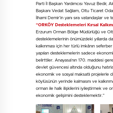
Parti İl Başkan Yardımcısı Yavuz Bedir, 
Başkanı Vedat Sağlam, Oltu Ticaret Odas
İlhami Demir’in yanı sıra vatandaşlar ve t
“ORKÖY Desteklemeleri Kırsal Kalkın
Erzurum Orman Bölge Müdürlüğü ve Oltu
desteklemelerinin önümüzdeki yıllarda 
kalkınması için her türlü imkânın seferber
yapılan desteklemelerin sadece ekonomik
belirttiler. Anayasa’nın 170. maddesi ge
devlet güvencesi altında olduğunu hatırl
ekonomik ve sosyal maksatlı projelerle 
köylüsünün yerinde kalmasını ve kalkınmas
orman ile halk ilişkilerini iyileştirmek ve
ekonomik gelişimini desteklemektir.”