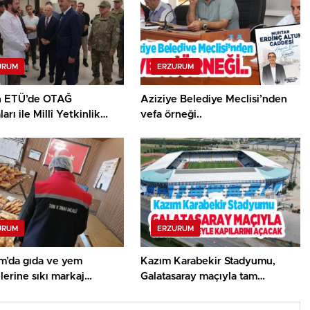
URUM
ERZURUM
n ETÜ’de OTAĞ
Aziziye Belediye Meclisi’nden
arı ile Millî Yetkinlik
vefa örneği..
 faaliyetlerini yerinde
…
URUM
ERZURUM
m’da gıda ve yem
Kazım Karabekir Stadyumu,
lerine sıkı markaj…
Galatasaray maçıyla tam
kapasiteyle kapılarını açacak…