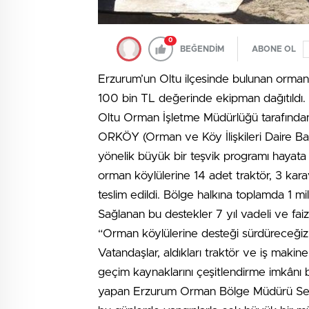
0
BEĞENDİM
ABONE OL
Erzurum’un Oltu ilçesinde bulunan orman 
100 bin TL değerinde ekipman dağıtıldı.
Oltu Orman İşletme Müdürlüğü tarafında
ORKÖY (Orman ve Köy İlişkileri Daire Ba
yönelik büyük bir teşvik programı hayata
orman köylülerine 14 adet traktör, 3 ka
teslim edildi. Bölge halkına toplamda 1 mi
Sağlanan bu destekler 7 yıl vadeli ve faiz
“Orman köylülerine desteği sürdüreceğiz
Vatandaşlar, aldıkları traktör ve iş maki
geçim kaynaklarını çeşitlendirme imkânı
yapan Erzurum Orman Bölge Müdürü Se