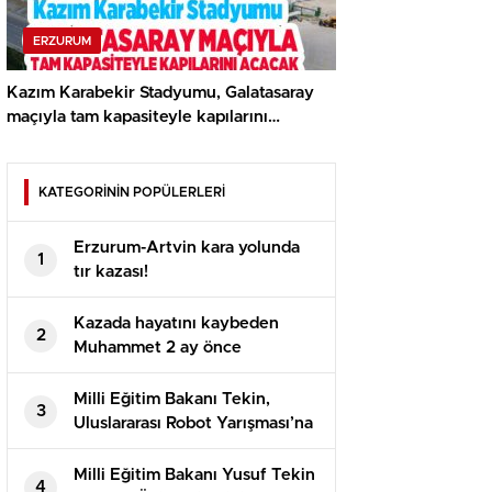
ERZURUM
Kazım Karabekir Stadyumu, Galatasaray
maçıyla tam kapasiteyle kapılarını
açacak…
KATEGORİNİN POPÜLERLERİ
Erzurum-Artvin kara yolunda
1
tır kazası!
Kazada hayatını kaybeden
2
Muhammet 2 ay önce
evlenmişti!
Milli Eğitim Bakanı Tekin,
3
Uluslararası Robot Yarışması’na
katılan öğrencilerle bir araya
geldi
Milli Eğitim Bakanı Yusuf Tekin
4