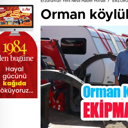
Erzurum'un Yeni Nesil Haber Portalı
ERZUR
Orman köylül