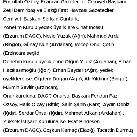
Emrullah Özbey, Erzincan Gazeteciler Cemiyeti Başkanı
Zeki Demirbaş ve Elazığ Fırat Havzası Gazeteciler
Cemiyeti Başkanı Serkan Güntürk,
Yönetim Kurulu yedek üyeliklere Cihat İncesu
(Erzurum DAGC), Nesip Yüzak (Ağrı), Mahmud Arda
(Bingöl), Günay Nuh (Ardahan), Recep Onur Çetin
(Erzincan) seçildi.
Denetim kurulu üyeliklerine Olgun Yıldız (Ardahan), Erhan
Hacıkasımoğlu (Iğdır), Erhan Baydar (Ağrı), yedek
üyeliklere ise; Çiğdem Doğan (Ağrı), Ali Yıldırım (Bingöl),
M.Emin Sevilir (Erzincan),
Onur kuruluna; DAGC Onursal Başkanı Feridun Fazıl
Özsoy, Halis Olcay (Bitlis), Salih Şahin (Kars), Aydın Deniz
(Iğdır), Serdar Ünsal (Iğdır), Mehmet Alkan (Ardahan) ,
Yüksek İstişare Kuruluna ise; Esat Bindesen
(Erzurum DAGC), Coşkun Kamaç (Elazığ), Tacettin Durmuş