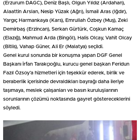
(Erzurum DAGC), Deniz Başlı, Olgun Yıldız (Ardahan),
Alaattin Arslan, Nesip Yüzak (Ağrı), İsmail Aras (Iğdır),
Yargıç Harmankaya (Kars), Emrullah Özbey (Muş), Zeki
Demirbaş (Erzincan), Serkan Gürtürk, Coşkun Kamaç
(Elazığ), Mahmud Arda (Bingöl), Halis Olcay, Vahit Olcay
(Bitlis), Vahap Güner, Ali Er (Malatya) seçildi.
Genel kurul sonunda bir konuşma yapan DGF Genel
Başkanı İrfan Tarakçıoğlu, kurucu genel başkan Feridun
Fazıl Özsoy’a hizmetleri için teşekkür ederek, birlik ve
beraberlik içerisinde devraldıkları bayrağı daha ileriye
taşımaya, meslek çalışanları ve basın kuruluşlarının
sorunlarının çözümü noktasında gayret göstereceklerini
söyledi.