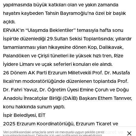
yapılmasında büyük katkıları olan ve yakın zamanda
hayatını kaybeden Tahsin Bayramoğlu’na özel bir başlık
açıldı.
ERVAK’ın “Ulaşımda Beklentiler” temasıyla hafta sonu
İspir’de düzenlediği 29.Sultan Sekisi Toplantısında; yıllardır
tamamlanması yılan hikayesine dönen Kop, Dallıkavak,
Palandöken ve Çirişli tünelleri ile yüksek hızlı tren, Rize
İyidere Limanı ve uçak seferleri konuları ele alındı.
26 Dönem AK Parti Erzurum Milletvekili Prof. Dr. Mustafa
Ilıcalı’nın modoratörlüğünde düzenlenen toplantıda Prof.
Dr. Fahri Yavuz, Dr. Öğretim Üyesi Emine Çoruh ve Doğu
Anadolu İhracatçılar Birliği (DAİB) Başkanı Ethem Tanrıver,
konu hakkında sunum yaptı.
İspir Belediyesi, EİT
2025 Erzurum Koordinatörlüğü, Erzurum Ticaret ve
Sanayi Odası, Erzurum Ticaret Borsası, Rize Ticaret ve
Veri politikasındaki amaçlarla sınırlı ve mevzuata uygun şekilde çerez
konumlandırmaktayız. Detaylar için
veri politikamızı
inceleyebilirsiniz.