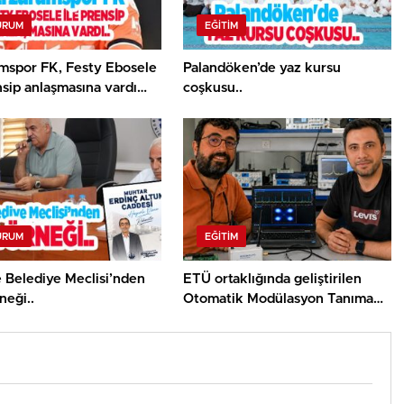
URUM
EĞITIM
mspor FK, Festy Ebosele
Palandöken’de yaz kursu
nsip anlaşmasına vardı…
coşkusu..
URUM
EĞITIM
 Belediye Meclisi’nden
ETÜ ortaklığında geliştirilen
neği..
Otomatik Modülasyon Tanıma
Projesi TÜBİTAK desteği aldı..