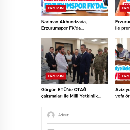
ERZURUM
ERZ
Nariman Akhundzada,
Erzuru
Erzurumspor FK’da…
ile pre
ERZURUM
ERZ
Görgün ETÜ’de OTAĞ
Aziziye
çalışmaları ile Millî Yetkinlik
vefa ör
Hamlesi faaliyetlerini yerinde
gördü…