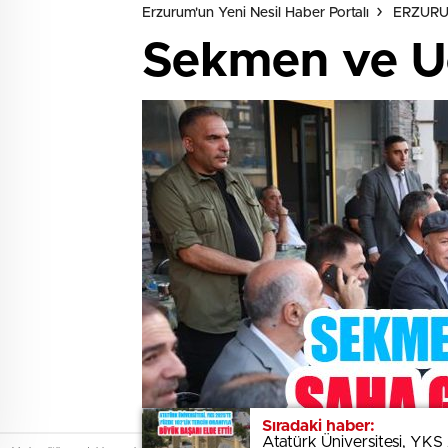
Erzurum'un Yeni Nesil Haber Portalı
ERZUR
Sekmen ve Uç
Sıradaki haber:
Sıradaki haber:
Atatürk Üniversitesi, YKS 
Atatürk Üniversitesi, YKS 