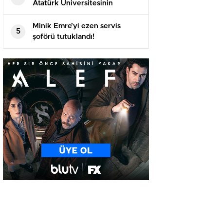
Atatürk Üniversitesinin
akademik yılı açılış töreninde
konuştu
Minik Emre’yi ezen servis
5
şoförü tutuklandı!