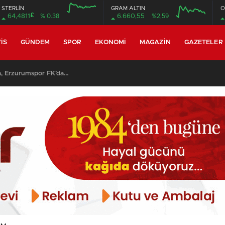
STERLİN
GRAM ALTIN
O
£
64,4811
% 0.38
6.660,55
%2,59
12:00
16:00
12:00
16:00
IS
GÜNDEM
SPOR
EKONOMI
MAGAZIN
GAZETELER
, Erzurumspor FK’da…