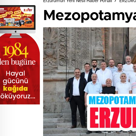
Erzurum'un Yeni Nesil Haber Portalı
ERZUR
Mezopotamya