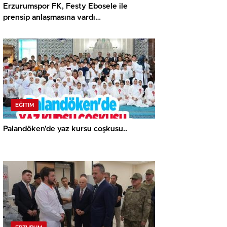
Erzurumspor FK, Festy Ebosele ile
prensip anlaşmasına vardı…
EĞITIM
Palandöken’de yaz kursu coşkusu..