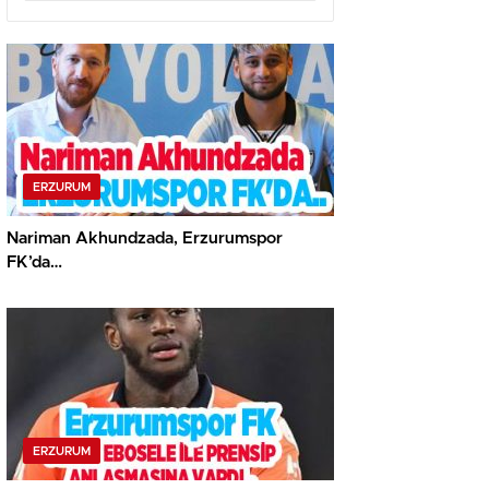
ERZURUM
Nariman Akhundzada, Erzurumspor
FK’da…
ERZURUM