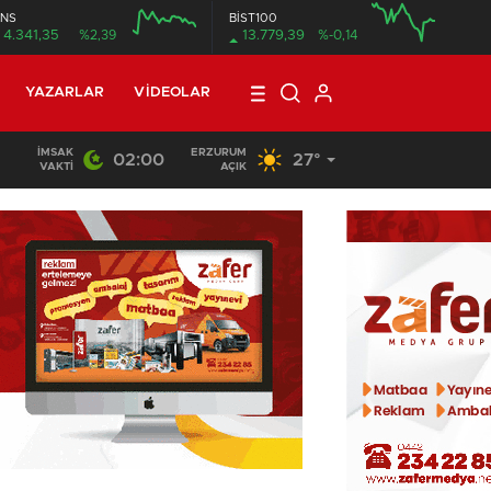
NS
BİST100
4.341,35
%2,39
13.779,39
%-0,14
12:00
16:00
12:00
YAZARLAR
VIDEOLAR
İMSAK
ERZURUM
02:00
27°
22:51
/
Erzurumspor FK, Festy Ebosele ile prensip anlaşmasına
VAKTI
AÇIK