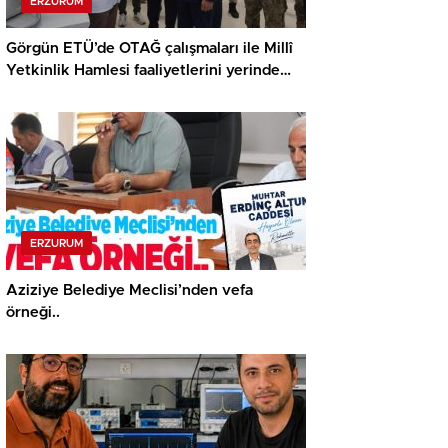
ERZURUM
Görgün ETÜ’de OTAĞ çalışmaları ile Millî
Yetkinlik Hamlesi faaliyetlerini yerinde
gördü…
ERZURUM
Aziziye Belediye Meclisi’nden vefa
örneği..