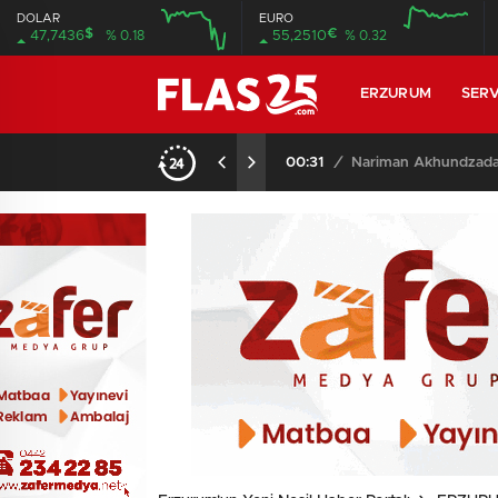
DOLAR
EURO
$
€
47,7436
% 0.18
55,2510
% 0.32
12:00
16:00
12:00
16:00
ERZURUM
SERV
00:31
/
Nariman Akhundzada