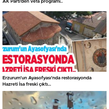
AK Parti’den vefa programı..
Erzurum’un Ayasofyası’nda restorasyonda
Hazreti İsa freski çıktı…