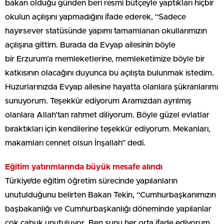
bakan olduğu günden beri resmi bütçeyle yaptıkları hiçbir
okulun açılışını yapmadığını ifade ederek, “Sadece
hayırsever statüsünde yapımı tamamlanan okullarımızın
açılışına gittim. Burada da Evyap ailesinin böyle
bir Erzurum’a memleketlerine, memleketimize böyle bir
katkısının olacağını duyunca bu açılışta bulunmak istedim.
Huzurlarınızda Evyap ailesine hayatta olanlara şükranlarımı
sunuyorum. Teşekkür ediyorum Aramızdan ayrılmış
olanlara Allah’tan rahmet diliyorum. Böyle güzel evlatlar
bıraktıkları için kendilerine teşekkür ediyorum. Mekanları,
makamları cennet olsun İnşallah” dedi.
Eğitim yatırımlarında büyük mesafe alındı
Türkiye’de eğitim öğretim sürecinde yapılanların
unutulduğunu belirten Bakan Tekin, “Cumhurbaşkanımızın
başbakanlığı ve Cumhurbaşkanlığı döneminde yapılanlar
çok çabuk unutuluyor. Ben şunu her orta ifade ediyorum.