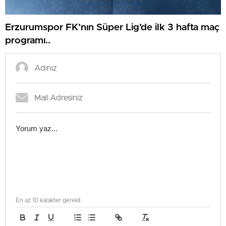
Erzurumspor FK’nın Süper Lig’de ilk 3 hafta maç
programı..
En az 10 karakter gerekli