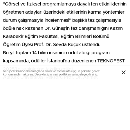
“Görsel ve fiziksel programlamaya dayalı fen etkinliklerinin
öğretmen adayları üzerindeki etkilerinin karma yöntemler
durum çalışmasıyla incelenmesi” başlıklı tez çalışmasıyla
ödüle hak kazanan Dr. Güneş’in tez danışmanlığını Kazım
Karabekir Eğitim Fakültesi, Eğitim Bilimleri Bölümü
Öğretim Üyesi Prof. Dr. Sevda Küçük üstlendi.
Bu yıl toplam 14 bilim insanının ödül aldığı program
kapsamında, ödüller İstanbul’da düzenlenen TEKNOFEST
2025’te sahiplerine takdim edildi.
Veri politikasındaki amaçlarla sınırlı ve mevzuata uygun şekilde çerez
konumlandırmaktayız. Detaylar için
veri politikamızı
inceleyebilirsiniz.
Atatürk Üniversitesi Rektörü Prof. Dr. Ahmet
Hacımüftüoğlu, elde edilen başarı dolayısıyla Dr. Habibe
Güneş ve tez danışmanı Prof. Dr. Sevda Küçük’ü tebrik
ederek şu değerlendirmelerde bulundu: “Üniversitemizin
akademik vizyonunu ve araştırma kalitesini yansıtan bu
değerli başarıdan dolayı öğrencimiz Dr. Habibe Güneş’i ve
tez danışmanı Prof. Dr. Sevda Küçük’ü gönülden