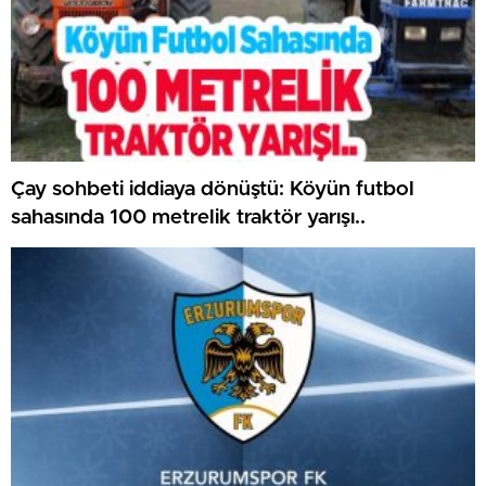
Çay sohbeti iddiaya dönüştü: Köyün futbol
sahasında 100 metrelik traktör yarışı..