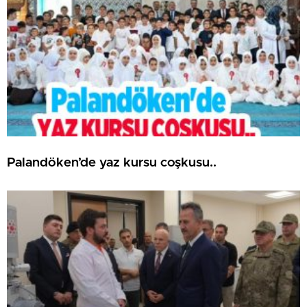
Palandöken’de yaz kursu coşkusu..