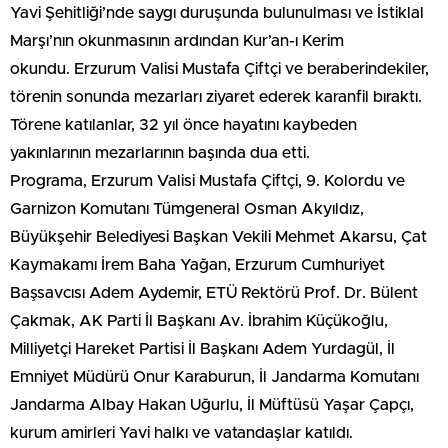
Yavi Şehitliği’nde saygı duruşunda bulunulması ve İstiklal
Marşı’nın okunmasının ardından Kur’an-ı Kerim
okundu. Erzurum Valisi Mustafa Çiftçi ve beraberindekiler,
törenin sonunda mezarları ziyaret ederek karanfil bıraktı.
Törene katılanlar, 32 yıl önce hayatını kaybeden
yakınlarının mezarlarının başında dua etti.
Programa, Erzurum Valisi Mustafa Çiftçi, 9. Kolordu ve
Garnizon Komutanı Tümgeneral Osman Akyıldız,
Büyükşehir Belediyesi Başkan Vekili Mehmet Akarsu, Çat
Kaymakamı İrem Baha Yağan, Erzurum Cumhuriyet
Başsavcısı Adem Aydemir, ETÜ Rektörü Prof. Dr. Bülent
Çakmak, AK Parti İl Başkanı Av. İbrahim Küçükoğlu,
Milliyetçi Hareket Partisi İl Başkanı Adem Yurdagül, İl
Emniyet Müdürü Onur Karaburun, İl Jandarma Komutanı
Jandarma Albay Hakan Uğurlu, İl Müftüsü Yaşar Çapçı,
kurum amirleri Yavi halkı ve vatandaşlar katıldı.