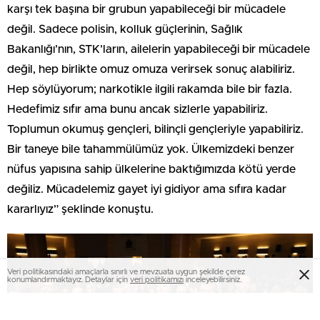
karşı tek başına bir grubun yapabileceği bir mücadele
değil. Sadece polisin, kolluk güçlerinin, Sağlık
Bakanlığı’nın, STK’ların, ailelerin yapabileceği bir mücadele
değil, hep birlikte omuz omuza verirsek sonuç alabiliriz.
Hep söylüyorum; narkotikle ilgili rakamda bile bir fazla.
Hedefimiz sıfır ama bunu ancak sizlerle yapabiliriz.
Toplumun okumuş gençleri, bilinçli gençleriyle yapabiliriz.
Bir taneye bile tahammülümüz yok. Ülkemizdeki benzer
nüfus yapısına sahip ülkelerine baktığımızda kötü yerde
değiliz. Mücadelemiz gayet iyi gidiyor ama sıfıra kadar
kararlıyız” şeklinde konuştu.
Veri politikasındaki amaçlarla sınırlı ve mevzuata uygun şekilde çerez
konumlandırmaktayız. Detaylar için
veri politikamızı
inceleyebilirsiniz.