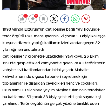
0
0
1993 yılında Erzurum’un Çat ilçesine bağlı Yavi köyünde
terör örgütü PKK mensuplarının 5’i çocuk 33 kişiyi kalleşçe
kurşuna dizerek yaptığı katliamın izleri aradan geçen 32
yıla rağmen unutulmadı.
Çat ilçesine 17 kilometre uzaklıktaki Yavi köyü, 25 Ekim
1993’te gasp ettikleri kamyonetle gelen PKK’lı teröristlerin
vahşice sivil katliamlarından birini yaşadı. Mahalle
kahvehanesinde o gece haberleri seyretmek için
toplananlar ile dışarıdan çevirdikleri genç ve çocukları,
uzun namlulu silahlarla yaylım ateşine tutan hain teröristler,
bu katliamda 5’i çocuk 33 kişiyi şehit etti, çok sayıda kişi
yaralandı. Terör örgütünün gerçek yüzüne tanıklık eden