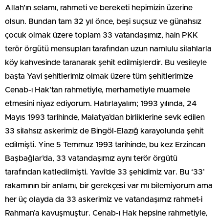
Allah’ın selamı, rahmeti ve bereketi hepimizin üzerine
olsun. Bundan tam 32 yıl önce, beşi suçsuz ve günahsız
çocuk olmak üzere toplam 33 vatandaşımız, hain PKK
terör örgütü mensupları tarafından uzun namlulu silahlarla
köy kahvesinde taranarak şehit edilmişlerdir. Bu vesileyle
başta Yavi şehitlerimiz olmak üzere tüm şehitlerimize
Cenab-ı Hak’tan rahmetiyle, merhametiyle muamele
etmesini niyaz ediyorum. Hatırlayalım; 1993 yılında, 24
Mayıs 1993 tarihinde, Malatya’dan birliklerine sevk edilen
33 silahsız askerimiz de Bingöl-Elazığ karayolunda şehit
edilmişti. Yine 5 Temmuz 1993 tarihinde, bu kez Erzincan
Başbağlar’da, 33 vatandaşımız aynı terör örgütü
tarafından katledilmişti. Yavi’de 33 şehidimiz var. Bu ‘33’
rakamının bir anlamı, bir gerekçesi var mı bilemiyorum ama
her üç olayda da 33 askerimiz ve vatandaşımız rahmet-i
Rahman’a kavuşmuştur. Cenab-ı Hak hepsine rahmetiyle,