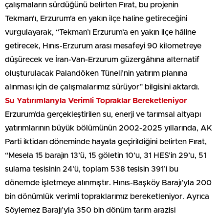
çalışmaların sürdüğünü belirten Fırat, bu projenin
Tekman’ı, Erzurum’a en yakın ilçe haline getireceğini
vurgulayarak, “Tekman’ı Erzurum’a en yakın ilçe hâline
getirecek, Hınıs-Erzurum arası mesafeyi 90 kilometreye
düşürecek ve İran-Van-Erzurum güzergâhına alternatif
oluşturulacak Palandöken Tüneli’nin yatırım planına
alınması için de çalışmalarımız sürüyor” bilgisini aktardı.
Su Yatırımlarıyla Verimli Topraklar Bereketleniyor
Erzurum’da gerçekleştirilen su, enerji ve tarımsal altyapı
yatırımlarının büyük bölümünün 2002-2025 yıllarında, AK
Parti iktidarı döneminde hayata geçirildiğini belirten Fırat,
“Mesela 15 barajın 13’ü, 15 göletin 10’u, 31 HES’in 29’u, 51
sulama tesisinin 24’ü, toplam 538 tesisin 391’i bu
dönemde işletmeye alınmıştır. Hınıs-Başköy Barajı’yla 200
bin dönümlük verimli topraklarımız bereketleniyor. Ayrıca
Söylemez Barajı’yla 350 bin dönüm tarım arazisi