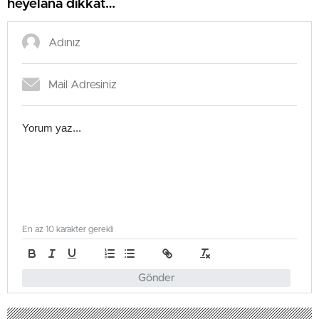
heyelana dikkat…
En az 10 karakter gerekli
Gönder