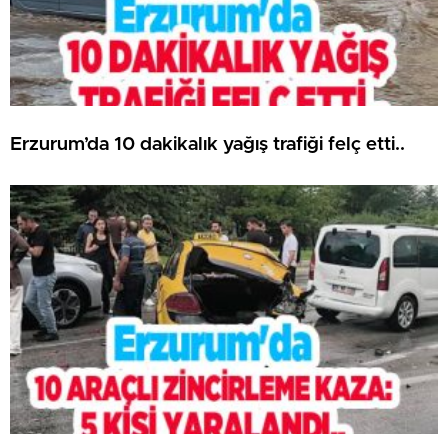
Erzurum’da 10 dakikalık yağış trafiği felç etti..