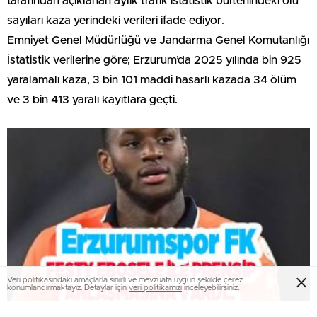
tarafından açıklanan aylık trafik istatistik bültenindeki ölü
sayıları kaza yerindeki verileri ifade ediyor.
Emniyet Genel Müdürlüğü ve Jandarma Genel Komutanlığı
İstatistik verilerine göre; Erzurum’da 2025 yılında bin 925
yaralamalı kaza, 3 bin 101 maddi hasarlı kazada 34 ölüm
ve 3 bin 413 yaralı kayıtlara geçti.
Veri politikasındaki amaçlarla sınırlı ve mevzuata uygun şekilde çerez
konumlandırmaktayız. Detaylar için
veri politikamızı
inceleyebilirsiniz.