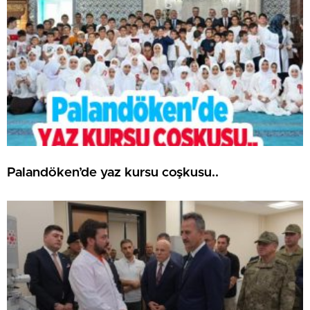
Palandöken’de yaz kursu coşkusu..