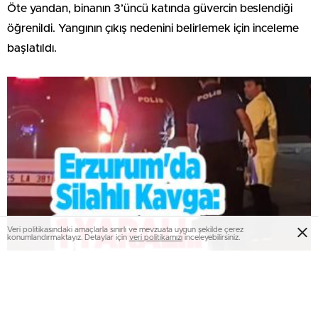
Öte yandan, binanın 3’üncü katında güvercin beslendiği
öğrenildi. Yangının çıkış nedenini belirlemek için inceleme
başlatıldı.
Veri politikasındaki amaçlarla sınırlı ve mevzuata uygun şekilde çerez
konumlandırmaktayız. Detaylar için
veri politikamızı
inceleyebilirsiniz.
Erzurum’da silahlı kavga: 1 yaralı..