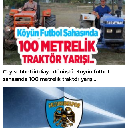
Çay sohbeti iddiaya dönüştü: Köyün futbol
sahasında 100 metrelik traktör yarışı..