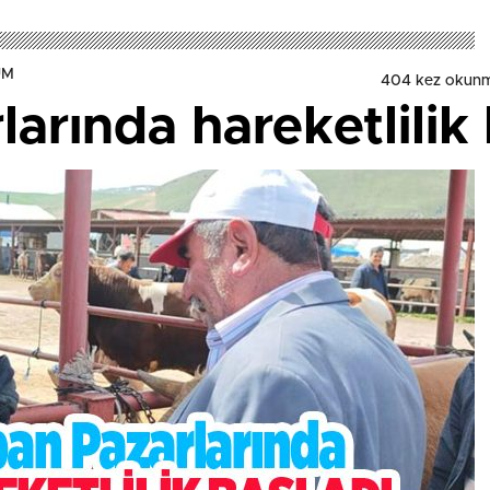
UM
404 kez okunm
arında hareketlilik 