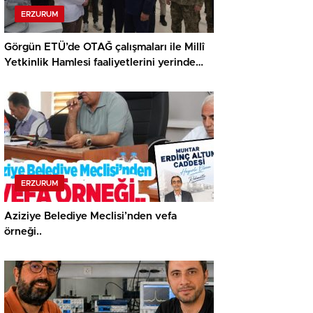
ERZURUM
Görgün ETÜ’de OTAĞ çalışmaları ile Millî
Yetkinlik Hamlesi faaliyetlerini yerinde
gördü…
ERZURUM
Aziziye Belediye Meclisi’nden vefa
örneği..