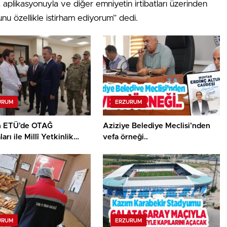
A aplikasyonuyla ve diğer emniyetin irtibatları üzerinden
nu özellikle istirham ediyorum” dedi.
URUM
ERZURUM
n ETÜ’de OTAĞ
Aziziye Belediye Meclisi’nden
arı ile Millî Yetkinlik
vefa örneği..
 faaliyetlerini yerinde
…
URUM
ERZURUM