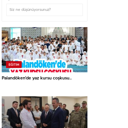
EĞITIM
Palandöken’de yaz kursu coşkusu..