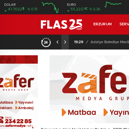
DOLAR
EURO
$
€
47,7022
% 0.15
55,2227
% 0.36
12:00
16:00
12:00
16:00
ERZURUM
SERV
15:20
/
Erzurum’da gıda ve ye