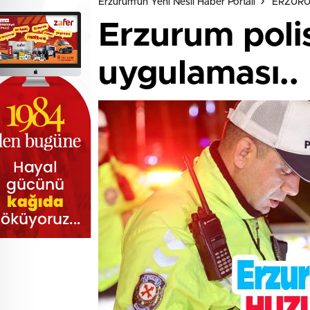
Erzurum'un Yeni Nesil Haber Portalı
ERZUR
Erzurum poli
uygulaması..