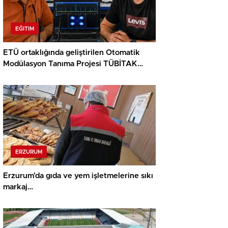
EĞITIM
ETÜ ortaklığında geliştirilen Otomatik
Modülasyon Tanıma Projesi TÜBİTAK
desteği aldı..
ERZURUM
Erzurum’da gıda ve yem işletmelerine sıkı
markaj…