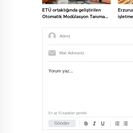
ETÜ ortaklığında geliştirilen
Erzuru
Otomatik Modülasyon Tanıma
işletme
Projesi TÜBİTAK desteği aldı..
En az 10 karakter gerekli
Gönder