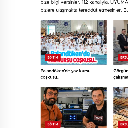
bize bilgi versinler. 112 kanalıyla, UYUM
bizlere ulaşmakta tereddüt etmesinler. Bu
EĞITIM
ERZ
Palandöken’de yaz kursu
Görgü
coşkusu..
çalışmal
Hamlesi
gördü
EĞITIM
ERZ