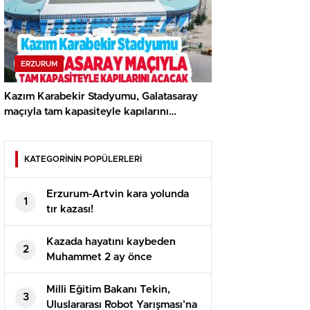
ERZURUM
Kazım Karabekir Stadyumu, Galatasaray
maçıyla tam kapasiteyle kapılarını
açacak…
KATEGORİNİN POPÜLERLERİ
Erzurum-Artvin kara yolunda
1
tır kazası!
Kazada hayatını kaybeden
2
Muhammet 2 ay önce
evlenmişti!
Milli Eğitim Bakanı Tekin,
3
Uluslararası Robot Yarışması’na