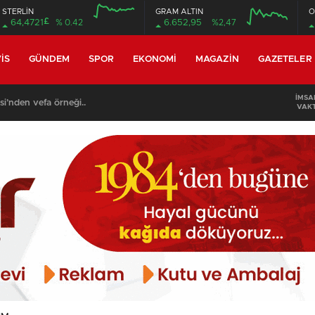
STERLİN
GRAM ALTIN
O
£
64,4721
% 0.42
6.652,95
%2,47
12:00
16:00
12:00
16:00
IS
GÜNDEM
SPOR
EKONOMI
MAGAZIN
GAZETELER
İMSA
m işletmelerine sıkı markaj…
VAKT