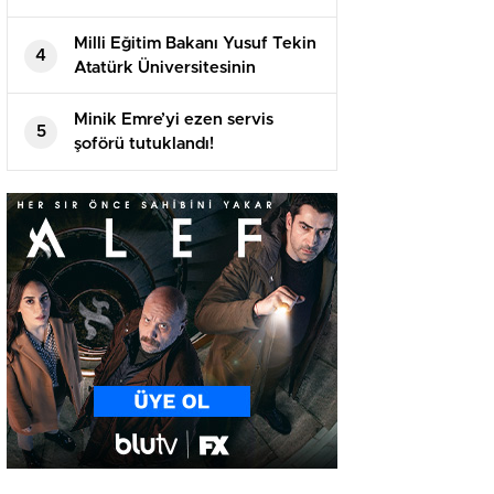
katılan öğrencilerle bir araya
geldi
Milli Eğitim Bakanı Yusuf Tekin
4
Atatürk Üniversitesinin
akademik yılı açılış töreninde
konuştu
Minik Emre’yi ezen servis
5
şoförü tutuklandı!