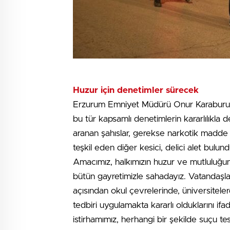
Huzur için denetimler sürecek
Erzurum Emniyet Müdürü Onur Karaburun,
bu tür kapsamlı denetimlerin kararlılıkla
aranan şahıslar, gerekse narkotik madde taş
teşkil eden diğer kesici, delici alet bulun
Amacımız, halkımızın huzur ve mutluluğun
bütün gayretimizle sahadayız. Vatandaşla
açısından okul çevrelerinde, üniversiteler
tedbiri uygulamakta kararlı olduklarını i
istirhamımız, herhangi bir şekilde suçu tes