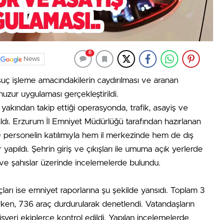
0
News
uç işleme amacındakilerin caydırılması ve aranan
huzur uygulaması gerçekleştirildi.
akından takip ettiği operasyonda, trafik, asayiş ve
ldı. Erzurum İl Emniyet Müdürlüğü tarafından hazırlanan
personelin katılımıyla hem il merkezinde hem de dış
 yapıldı. Şehrin giriş ve çıkışları ile umuma açık yerlerde
 ve şahıslar üzerinde incelemelerde bulundu.
arı ise emniyet raporlarına şu şekilde yansıdı. Toplam 3
irken, 736 araç durdurularak denetlendi. Vatandaşların
eri ekiplerce kontrol edildi. Yapılan incelemelerde