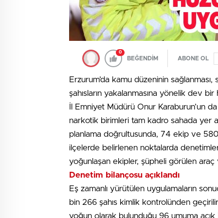
0
BEĞENDİM
ABONE OL
Erzurum’da kamu düzeninin sağlanması, s
şahısların yakalanmasına yönelik dev bir 
İl Emniyet Müdürü Onur Karaburun’un da y
narkotik birimleri tam kadro sahada yer a
planlama doğrultusunda, 74 ekip ve 580 
ilçelerde belirlenen noktalarda denetimler
yoğunlaşan ekipler, şüpheli görülen araç
Denetim bilançosu açıklandı
Eş zamanlı yürütülen uygulamaların sonuçl
bin 266 şahıs kimlik kontrolünden geçiril
yoğun olarak bulunduğu 96 umuma açık işy