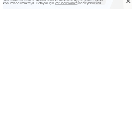
konumlandırmaktayız. Detaylar için
veri politikamızı
inceleyebilirsiniz.
ERZURUM TEKNİK ÜNİVERSİTESİ (ETÜ) REKTÖRÜ
PROF. DR. BÜLENT ÇAKMAK, TÜRKİYE’NİN VE
AVRUPA’NIN EN BÜYÜK SAVUNMA, HAVACILIK VE
UZAY SANAYİİ ORGANİZASYONLARI ARASINDA YER
ALAN SAHA 2026 ULUSLARARASI SAVUNMA,
HAVACILIK VE UZAY SANAYİ FUARI’NI ZİYARET
EDEREK SEKTÖRÜN ÖNDE GELEN FİRMALARININ
YETKİLİLERİYLE BİR ARAYA GELDİ. (İHA/ERZURUM-
İHA)
Erzurum Teknik Üniversitesi (ETÜ) Rektörü Prof. Dr. Bülent
Çakmak, Türkiye’nin ve Avrupa’nın en büyük savunma,
havacılık ve uzay sanayii organizasyonları arasında yer alan
SAHA 2026 Uluslararası Savunma, Havacılık ve Uzay Sanayi
Fuarı’nı ziyaret ederek sektörün önde gelen firmalarının
yetkilileriyle bir araya geldi.
Ziyareti sırasında birçok teknoloji firmasının stantlarını
inceleyen Rektör Çakmak, yerli ve millî savunma
teknolojilerinde gelinen noktaya ilişkin bilgi alırken,