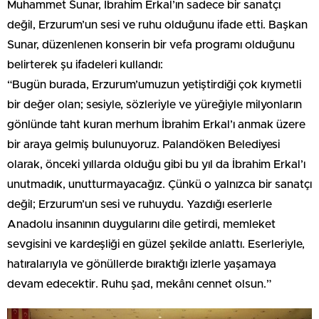
Muhammet Sunar, İbrahim Erkal’ın sadece bir sanatçı
değil, Erzurum’un sesi ve ruhu olduğunu ifade etti. Başkan
Sunar, düzenlenen konserin bir vefa programı olduğunu
belirterek şu ifadeleri kullandı:
“Bugün burada, Erzurum’umuzun yetiştirdiği çok kıymetli
bir değer olan; sesiyle, sözleriyle ve yüreğiyle milyonların
gönlünde taht kuran merhum İbrahim Erkal’ı anmak üzere
bir araya gelmiş bulunuyoruz. Palandöken Belediyesi
olarak, önceki yıllarda olduğu gibi bu yıl da İbrahim Erkal’ı
unutmadık, unutturmayacağız. Çünkü o yalnızca bir sanatçı
değil; Erzurum’un sesi ve ruhuydu. Yazdığı eserlerle
Anadolu insanının duygularını dile getirdi, memleket
sevgisini ve kardeşliği en güzel şekilde anlattı. Eserleriyle,
hatıralarıyla ve gönüllerde bıraktığı izlerle yaşamaya
devam edecektir. Ruhu şad, mekânı cennet olsun.”