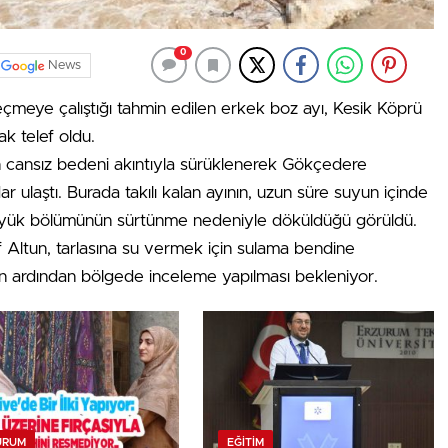
0
News
eçmeye çalıştığı tahmin edilen erkek boz ayı, Kesik Köprü
k telef oldu.
nın cansız bedeni akıntıyla sürüklenerek Gökçedere
 ulaştı. Burada takılı kalan ayının, uzun süre suyun içinde
 büyük bölümünün sürtünme nedeniyle döküldüğü görüldü.
 Altun, tarlasına su vermek için sulama bendine
layın ardından bölgede inceleme yapılması bekleniyor.
URUM
EĞITIM