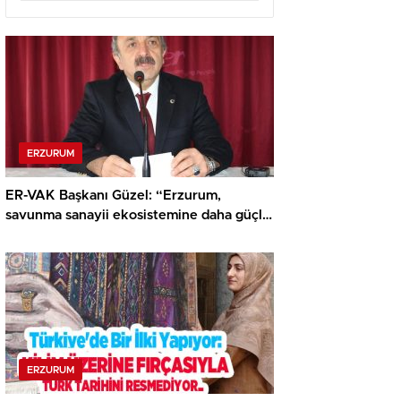
ERZURUM
ER-VAK Başkanı Güzel: “Erzurum,
savunma sanayii ekosistemine daha güçlü
şekilde dâhil edilmeli”..
ERZURUM