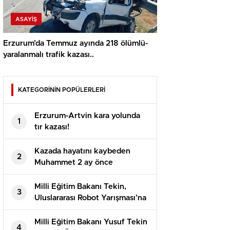
ASAYİŞ
Erzurum’da Temmuz ayında 218 ölümlü-
yaralanmalı trafik kazası..
KATEGORİNİN POPÜLERLERİ
Erzurum-Artvin kara yolunda
1
tır kazası!
Kazada hayatını kaybeden
2
Muhammet 2 ay önce
evlenmişti!
Milli Eğitim Bakanı Tekin,
3
Uluslararası Robot Yarışması’na
katılan öğrencilerle bir araya
geldi
Milli Eğitim Bakanı Yusuf Tekin
4