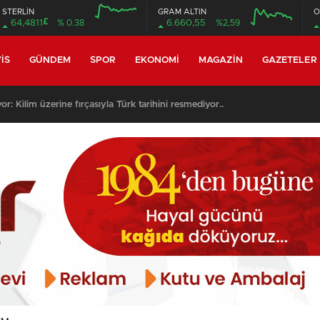
STERLİN
GRAM ALTIN
O
£
64,4811
% 0.38
6.660,55
%2,59
12:00
16:00
12:00
16:00
IS
GÜNDEM
SPOR
EKONOMI
MAGAZIN
GAZETELER
ıyor: Kilim üzerine fırçasıyla Türk tarihini resmediyor..