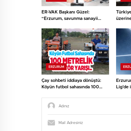
ER-VAK Başkanı Güzel:
Türkiye
“Erzurum, savunma sanayii
üzerine
ekosistemine daha güçlü
resmedi
şekilde dâhil edilmeli”..
ERZURUM
ERZ
Çay sohbeti iddiaya dönüştü:
Erzuru
Köyün futbol sahasında 100
Lig’de 
metrelik traktör yarışı..