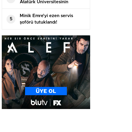
Atatürk Üniversitesinin
akademik yılı açılış töreninde
konuştu
Minik Emre’yi ezen servis
5
şoförü tutuklandı!