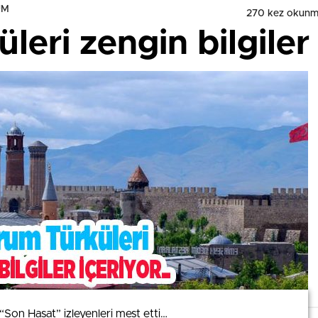
UM
270 kez okunm
leri zengin bilgiler
 “Son Hasat” izleyenleri mest etti…
 “Son Hasat” izleyenleri mest etti…