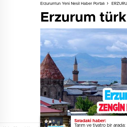
Erzurum'un Yeni Nesil Haber Portalı
ERZUR
Erzurum türkü
Sıradaki haber:
Sıradaki haber:
Tarım ve tiyatro bir arada:
Tarım ve tiyatro bir arada: