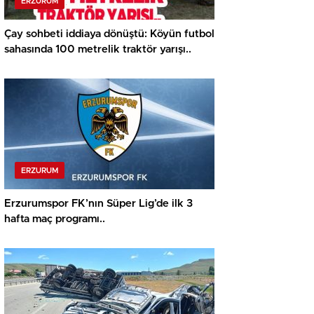
ERZURUM
Çay sohbeti iddiaya dönüştü: Köyün futbol
sahasında 100 metrelik traktör yarışı..
ERZURUM
Erzurumspor FK’nın Süper Lig’de ilk 3
hafta maç programı..