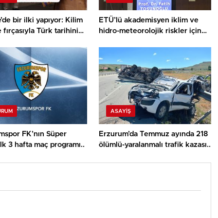
’de bir ilki yapıyor: Kilim
ETÜ’lü akademisyen iklim ve
 fırçasıyla Türk tarihini
hidro-meteorolojik riskler için
yor..
İngiltere’de araştırma yapacak…
URUM
ASAYİŞ
mspor FK’nın Süper
Erzurum’da Temmuz ayında 218
ilk 3 hafta maç programı..
ölümlü-yaralanmalı trafik kazası..