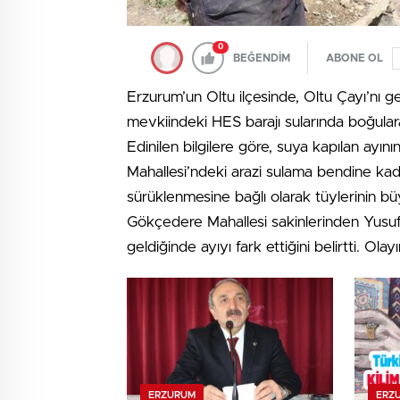
0
BEĞENDİM
ABONE OL
Erzurum’un Oltu ilçesinde, Oltu Çayı’nı g
mevkiindeki HES barajı sularında boğulara
Edinilen bilgilere göre, suya kapılan ayı
Mahallesi’ndeki arazi sulama bendine kadar
sürüklenmesine bağlı olarak tüylerinin
Gökçedere Mahallesi sakinlerinden Yusuf
geldiğinde ayıyı fark ettiğini belirtti. O
ERZURUM
ERZ