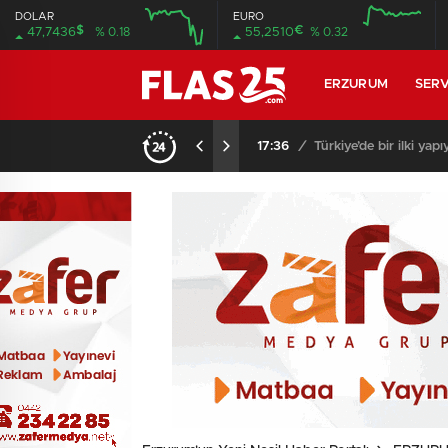
DOLAR
EURO
$
€
47,7436
% 0.18
55,2510
% 0.32
12:00
16:00
12:00
16:00
ERZURUM
SERV
17:36
/
Türkiye’de bir ilki yap