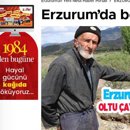
Erzurum'un Yeni Nesil Haber Portalı
ERZUR
Erzurum’da bo