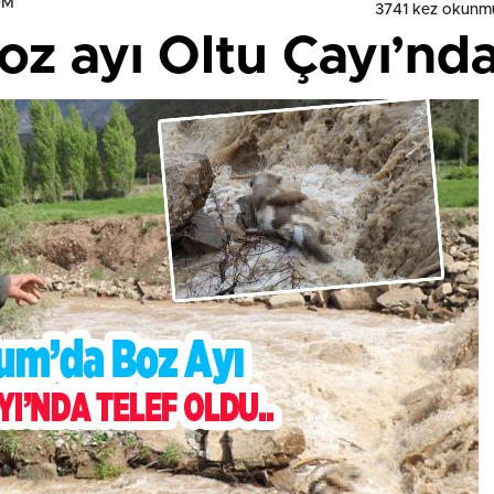
UM
3741 kez okunm
z ayı Oltu Çayı’nda