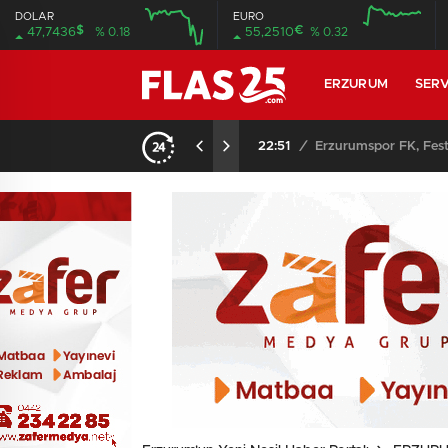
DOLAR
EURO
$
€
47,7436
% 0.18
55,2510
% 0.32
12:00
16:00
12:00
16:00
ERZURUM
SERV
22:51
/
Erzurumspor FK, Fest