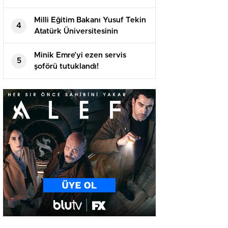
katılan öğrencilerle bir araya
geldi
Milli Eğitim Bakanı Yusuf Tekin
4
Atatürk Üniversitesinin
akademik yılı açılış töreninde
konuştu
Minik Emre’yi ezen servis
5
şoförü tutuklandı!