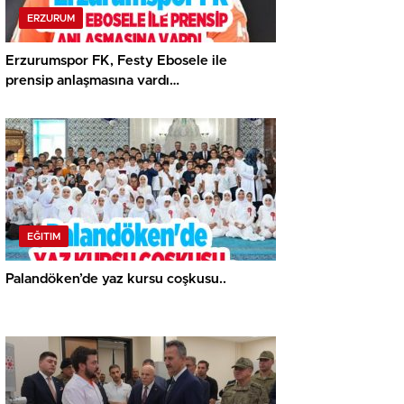
ERZURUM
Erzurumspor FK, Festy Ebosele ile
prensip anlaşmasına vardı…
EĞITIM
Palandöken’de yaz kursu coşkusu..