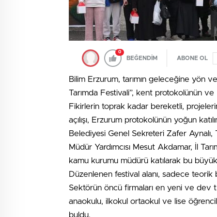
0
BEĞENDİM
ABONE OL
Bilim Erzurum, tarımın geleceğine yön ve
Tarımda Festivali”, kent protokolünün ve bi
Fikirlerin toprak kadar bereketli, projele
açılışı, Erzurum protokolünün yoğun katılı
Belediyesi Genel Sekreteri Zafer Aynalı, 
Müdür Yardımcısı Mesut Akdamar, İl Ta
kamu kurumu müdürü katılarak bu büyük 
Düzenlenen festival alanı, sadece teorik b
Sektörün öncü firmaları en yeni ve dev t
anaokulu, ilkokul ortaokul ve lise öğrenci
buldu.