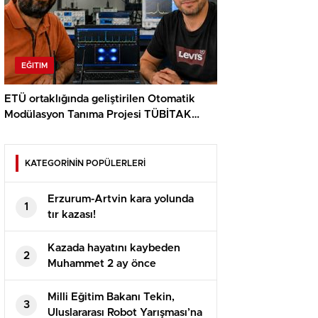
EĞITIM
ETÜ ortaklığında geliştirilen Otomatik
Modülasyon Tanıma Projesi TÜBİTAK
desteği aldı..
KATEGORİNİN POPÜLERLERİ
Erzurum-Artvin kara yolunda
1
tır kazası!
Kazada hayatını kaybeden
2
Muhammet 2 ay önce
evlenmişti!
Milli Eğitim Bakanı Tekin,
3
Uluslararası Robot Yarışması’na