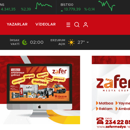
NS
BİST100
4.341,35
%2,39
13.779,39
%-0,14
12:00
16:00
12:00
YAZARLAR
VIDEOLAR
İMSAK
ERZURUM
02:00
27°
19:29
/
Aziziye Belediye Meclisi’nden vefa örneği..
VAKTI
AÇIK