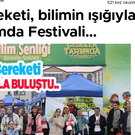
UM
521 kez okun
eti, bilimin ışığıyl
mda Festivali…