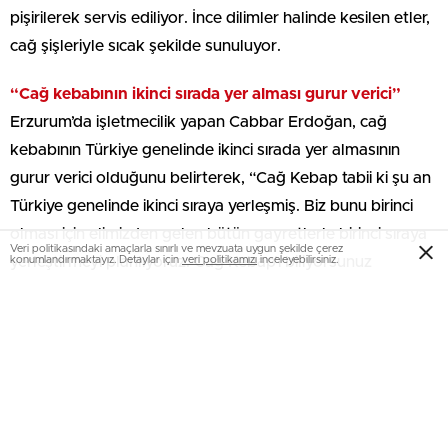
pişirilerek servis ediliyor. İnce dilimler halinde kesilen etler,
cağ şişleriyle sıcak şekilde sunuluyor.
“Cağ kebabının ikinci sırada yer alması gurur verici”
Erzurum’da işletmecilik yapan Cabbar Erdoğan, cağ
kebabının Türkiye genelinde ikinci sırada yer almasının
gurur verici olduğunu belirterek, “Cağ Kebap tabii ki şu an
Türkiye genelinde ikinci sıraya yerleşmiş. Biz bunu birinci
olması için elimizden gelen bütün gayretlerle birinci sıraya
Veri politikasındaki amaçlarla sınırlı ve mevzuata uygun şekilde çerez
yerleştirmeyi planlıyoruz. Cağ Kebap’ı biliyorsunuz
konumlandırmaktayız. Detaylar için
veri politikamızı
inceleyebilirsiniz.
kuzudan yapılıyor. Kuzumun belli bölgelerinden yapılıyor.
Özellikle bunu sinirleri alınarak. Bir gün önceden salamura
yapıp, odun ateşinde ocağımızda pişirip misafirlerimize
ikram ediyoruz. Erzurum’da gastronomi de tabii ki çok iyi
durumda. Cağ kebabı ile olsun, kadayıf dolması ile olsun,
paça çorbası ile olsun. Diğer tabii birçok sayacağımız lor