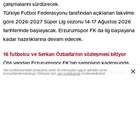
çalışmalarını sürdürecek.
Türkiye Futbol Federasyonu tarafından açıklanan takvime
göre 2026-2027 Süper Lig sezonu 14-17 Ağustos 2026
tarihlerinde başlayacak. Erzurumspor FK da lig başlayana
kadar hazırlıklarına devam edecek.
16 futbolcu ve Serkan Özbalta’nın sözleşmesi bitiyor
Öte yandan Erzurumspor FK’nın şampiyon kadrosunda
Veri politikasındaki amaçlarla sınırlı ve mevzuata uygun şekilde çerez
yer alan Kağan Moradaoğlu, Amar Gerxhaliu, Mustafa
konumlandırmaktayız. Detaylar için
veri politikamızı
inceleyebilirsiniz.
Yumlu, Cengizhan Bayrak, Salih Sarıkaya, Orhan Ovacıklı,
Adem Eren Kabak, Sefa Akgün, Giovanni Crociata, Murat
Cem Akpınar, Martin Rodriguez, Furkan Özhan, Cheickne
Sylla, Eren Tozlu, Hüsamettin Yener ve Benhur Keser’in
sözleşmeleri 30 Haziran 2026 tarihinde sona erecek.
Teknik Direktör Serkan Özbalta’nın sözleşmesi de aynı
tarihte bitecek. Kulüp yönetiminin hangi isimlerle yola