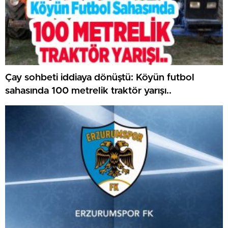
Çay sohbeti iddiaya dönüştü: Köyün futbol
sahasında 100 metrelik traktör yarışı..