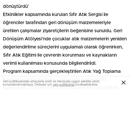
dönüştürdü’
Etkinlikler kapsamında kurulan Sıfır Atık Sergisi ile
öğrenciler tarafından geri dönüşüm malzemeleriyle
üretilen çalışmalar ziyaretçilerin beğenisine sunuldu. Geri
Dönüşüm Atölyesi’nde çocuklar atık malzemelerin yeniden
değerlendirilme süreçlerini uygulamalı olarak öğrenirken,
Sıfır Atık Eğitimi ile çevrenin korunması ve kaynakların
verimli kullanılması konusunda bilgilendirildi.
Program kapsamında gerçekleştirilen Atık Yağ Toplama
Kampanyası da vatandaşlardan büyük ilgi gördü.
Veri politikasındaki amaçlarla sınırlı ve mevzuata uygun şekilde çerez
konumlandırmaktayız. Detaylar için
veri politikamızı
inceleyebilirsiniz.
Kampanya çerçevesinde 3 litre bitkisel atık yağ getiren
vatandaşlara 1 litre sıvı yağ hediye edildi. Böylece çevreye
zarar veren atık yağların geri kazanıma kazandırılması
hedeflendi.
Çocuklar için hazırlanan çeşitli oyunlar, yarışmalar ve eğitici
aktivitelerden oluşan çocuk etkinlikleri ise programa renk