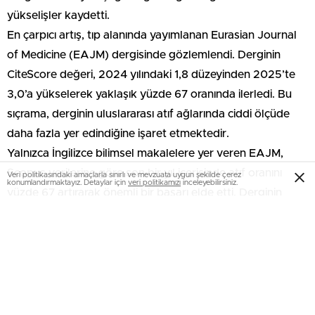
yükselişler kaydetti.
En çarpıcı artış, tıp alanında yayımlanan Eurasian Journal
of Medicine (EAJM) dergisinde gözlemlendi. Derginin
CiteScore değeri, 2024 yılındaki 1,8 düzeyinden 2025’te
3,0’a yükselerek yaklaşık yüzde 67 oranında ilerledi. Bu
sıçrama, derginin uluslararası atıf ağlarında ciddi ölçüde
daha fazla yer edindiğine işaret etmektedir.
Yalnızca İngilizce bilimsel makalelere yer veren EAJM,
Scopus verilerine göre son bir yıl içerisinde atıf oranını
Veri politikasındaki amaçlarla sınırlı ve mevzuata uygun şekilde çerez
konumlandırmaktayız. Detaylar için
veri politikamızı
inceleyebilirsiniz.
yüzde 67 artırarak önemli bir başarı elde etti. Derginin
bilimsel etki düzeyini gösteren CiteScore değeri 1,8’den 3’e
yükselirken, genel tıp alanında değerlendirilen 669
uluslararası dergi arasında 270’inci sıradan 192’nci sıraya
yükselmesi dikkat çekti. Bu başarıyla birlikte EAJM,
uluslararası akademik yayıncılıkta kalite göstergelerinden
biri olarak kabul edilen Q2 kategorisinde üst sıralarda yer