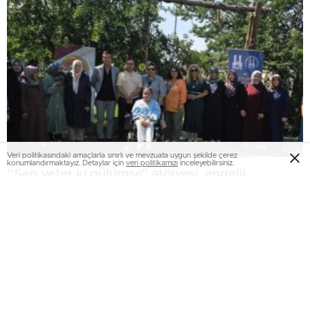
Veri politikasındaki amaçlarla sınırlı ve mevzuata uygun şekilde çerez
konumlandırmaktayız. Detaylar için
veri politikamızı
inceleyebilirsiniz.
“Sen yeter ki gülümse” atölyesi, engelli
annelerini bir araya getirdi..