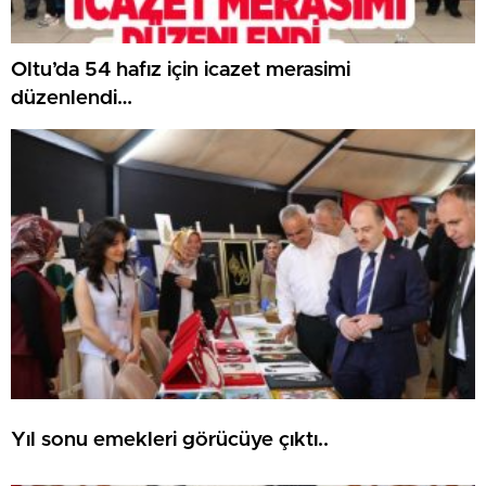
Oltu’da 54 hafız için icazet merasimi
düzenlendi…
Yıl sonu emekleri görücüye çıktı..