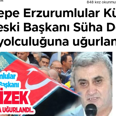
UM
848 kez okunmu
epe Erzurumlular Kü
 eski Başkanı Süha 
yolculuğuna uğurlan