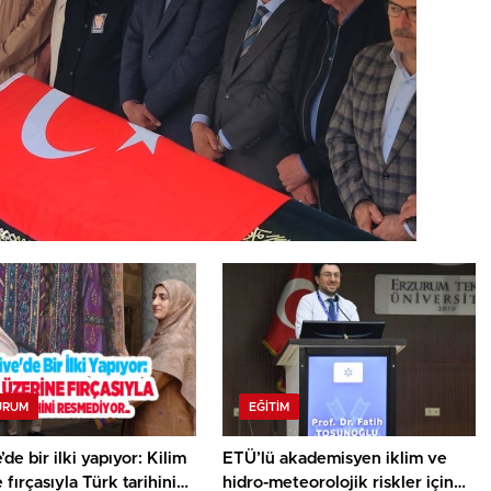
URUM
EĞITIM
’de bir ilki yapıyor: Kilim
ETÜ’lü akademisyen iklim ve
 fırçasıyla Türk tarihini
hidro-meteorolojik riskler için