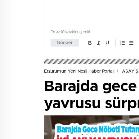
En az 10 karakter gerekli
Gönder
Erzurum'un Yeni Nesil Haber Portalı
ASAYİŞ
Barajda gece 
yavrusu sürpr