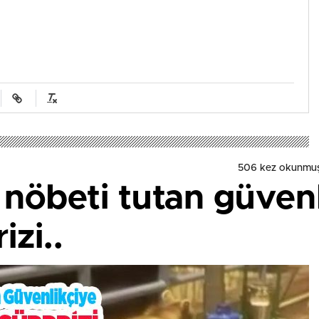
506 kez okunmuş
nöbeti tutan güvenli
izi..