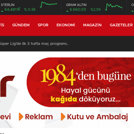
STERLİN
GRAM ALTIN
O
£
64,4811
% 0.38
6.660,55
%2,59
12:00
16:00
12:00
16:00
IS
GÜNDEM
SPOR
EKONOMI
MAGAZIN
GAZETELER
per Lig’de ilk 3 hafta maç programı..