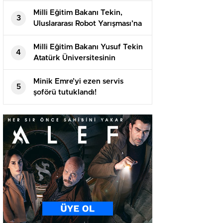
evlenmişti!
Milli Eğitim Bakanı Tekin,
3
Uluslararası Robot Yarışması’na
katılan öğrencilerle bir araya
geldi
Milli Eğitim Bakanı Yusuf Tekin
4
Atatürk Üniversitesinin
akademik yılı açılış töreninde
konuştu
Minik Emre’yi ezen servis
5
şoförü tutuklandı!