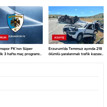
yor..
İngiltere’de araştırma yapacak…
URUM
ASAYİŞ
mspor FK’nın Süper
Erzurum’da Temmuz ayında 218
ilk 3 hafta maç programı..
ölümlü-yaralanmalı trafik kazası..