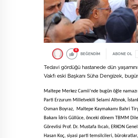
0
BEĞENDİM
ABONE OL
Tedavi gördüğü hastanede dün yaşamını y
Vakfı eski Başkanı Süha Dengizek, bugün
Maltepe Merkez Camii’nde bugün öğle namazı so
Parti Erzurum Milletvekili Selami Altınok, İsta
Osman Boyraz, Maltepe Kaymakamı Bahri Tiryak
Bakanı İdris Güllüce, önceki dönem TBMM Dilek
Görevlisi Prof. Dr. Mustafa Ilıcalı, ERKON Gen
Hasan Koç, siyasi parti temsilcileri, bürokratla