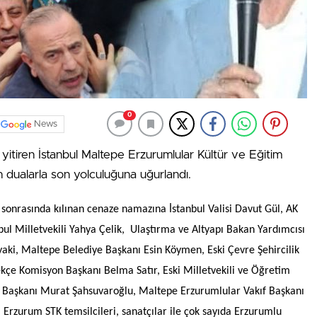
0
News
itiren İstanbul Maltepe Erzurumlular Kültür ve Eğitim
 dualarla son yolculuğuna uğurlandı.
nrasında kılınan cenaze namazına İstanbul Valisi Davut Gül, AK
nbul Milletvekili Yahya Çelik, Ulaştırma ve Altyapı Bakan Yardımcısı
i, Maltepe Belediye Başkanı Esin Köymen, Eski Çevre Şehircilik
çe Komisyon Başkanı Belma Satır, Eski Milletvekili ve Öğretim
el Başkanı Murat Şahsuvaroğlu, Maltepe Erzurumlular Vakıf Başkanı
r, Erzurum STK temsilcileri, sanatçılar ile çok sayıda Erzurumlu