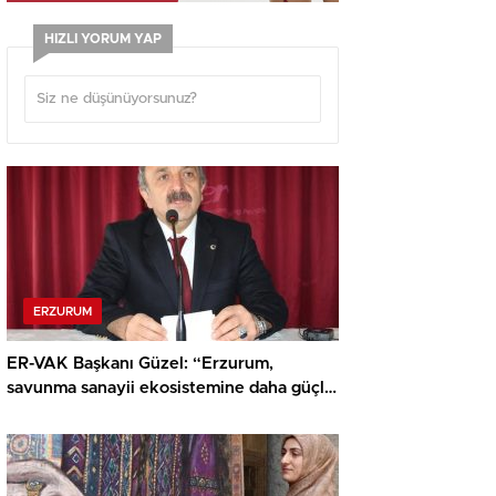
HIZLI YORUM YAP
ERZURUM
ER-VAK Başkanı Güzel: “Erzurum,
savunma sanayii ekosistemine daha güçlü
şekilde dâhil edilmeli”..