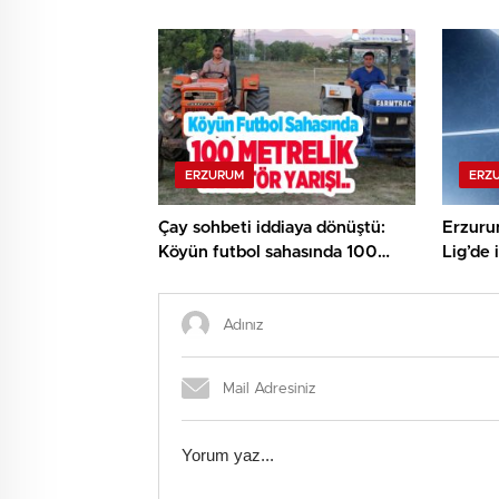
ekosistemine daha güçlü
resmedi
şekilde dâhil edilmeli”..
ERZURUM
ERZ
Çay sohbeti iddiaya dönüştü:
Erzuru
Köyün futbol sahasında 100
Lig’de 
metrelik traktör yarışı..