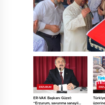
ERZURUM
ERZ
ER-VAK Başkanı Güzel:
Türkiye
“Erzurum, savunma sanayii
üzerine