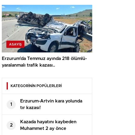
ASAYİŞ
Erzurum’da Temmuz ayında 218 ölümlü-
yaralanmalı trafik kazası..
KATEGORİNİN POPÜLERLERİ
Erzurum-Artvin kara yolunda
1
tır kazası!
Kazada hayatını kaybeden
2
Muhammet 2 ay önce