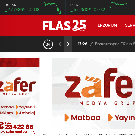
DOLAR
EURO
$
€
47,7436
% 0.18
55,2510
% 0.32
12:00
16:00
12:00
16:00
ERZURUM
SERV
i resmediyor..
17:26
/
Erzurumspor FK’nın Sü