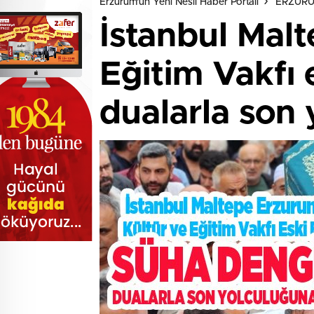
Erzurum'un Yeni Nesil Haber Portalı
ERZUR
İstanbul Malt
Eğitim Vakfı
dualarla son 