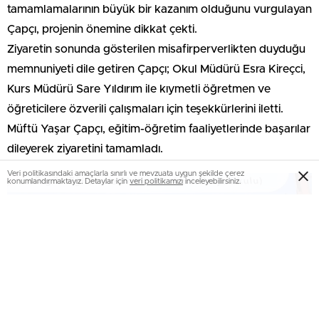
tamamlamalarının büyük bir kazanım olduğunu vurgulayan
Çapçı, projenin önemine dikkat çekti.
Ziyaretin sonunda gösterilen misafirperverlikten duyduğu
memnuniyeti dile getiren Çapçı; Okul Müdürü Esra Kireçci,
Kurs Müdürü Sare Yıldırım ile kıymetli öğretmen ve
öğreticilere özverili çalışmaları için teşekkürlerini iletti.
Müftü Yaşar Çapçı, eğitim-öğretim faaliyetlerinde başarılar
dileyerek ziyaretini tamamladı.
Veri politikasındaki amaçlarla sınırlı ve mevzuata uygun şekilde çerez
konumlandırmaktayız. Detaylar için
veri politikamızı
inceleyebilirsiniz.