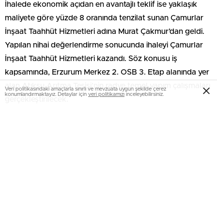
İhalede ekonomik açıdan en avantajlı teklif ise yaklaşık
maliyete göre yüzde 8 oranında tenzilat sunan Çamurlar
İnşaat Taahhüt Hizmetleri adına Murat Çakmur’dan geldi.
Yapılan nihai değerlendirme sonucunda ihaleyi Çamurlar
İnşaat Taahhüt Hizmetleri kazandı. Söz konusu iş
kapsamında, Erzurum Merkez 2. OSB 3. Etap alanında yer
alan Atıksu Arıtma Tesisi’nin radye temel yapım çalışmaları
Veri politikasındaki amaçlarla sınırlı ve mevzuata uygun şekilde çerez
konumlandırmaktayız. Detaylar için
veri politikamızı
inceleyebilirsiniz.
gerçekleştirilecek.