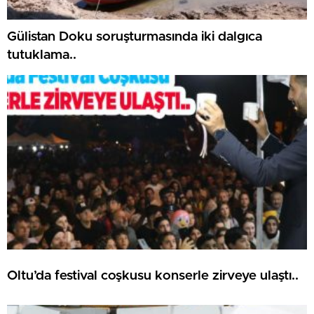
Gülistan Doku soruşturmasında iki dalgıca
tutuklama..
Oltu’da festival coşkusu konserle zirveye ulaştı..