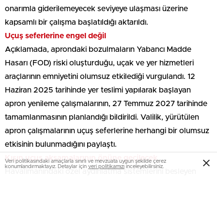
onarımla giderilemeyecek seviyeye ulaşması üzerine
kapsamlı bir çalışma başlatıldığı aktarıldı.
Uçuş seferlerine engel değil
Açıklamada, aprondaki bozulmaların Yabancı Madde
Hasarı (FOD) riski oluşturduğu, uçak ve yer hizmetleri
araçlarının emniyetini olumsuz etkilediği vurgulandı. 12
Haziran 2025 tarihinde yer teslimi yapılarak başlayan
apron yenileme çalışmalarının, 27 Temmuz 2027 tarihinde
tamamlanmasının planlandığı bildirildi. Valilik, yürütülen
apron çalışmalarının uçuş seferlerine herhangi bir olumsuz
etkisinin bulunmadığını paylaştı.
Kışın uçuş aksamalarının önüne geçilecek
Veri politikasındaki amaçlarla sınırlı ve mevzuata uygun şekilde çerez
konumlandırmaktayız. Detaylar için
veri politikamızı
inceleyebilirsiniz.
Havalimanındaki özel aydınlatma sistemlerini besleyen
yaklaşık 400 kilometrelik primer hatların da yenilendiği
belirtilen açıklamada, “Erzurum Havalimanı’nda yer altı su
seviyesinin yüksek olması nedeniyle primer hatlar özellikle