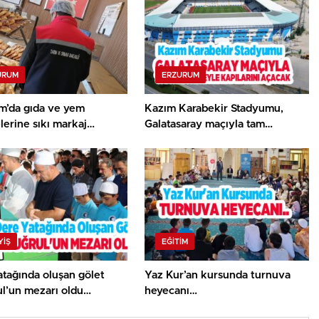
URUM
ERZURUM
m’da gıda ve yem
Kazım Karabekir Stadyumu,
lerine sıkı markaj…
Galatasaray maçıyla tam
kapasiteyle kapılarını açacak…
YİŞ
EĞITIM
tağında oluşan gölet
Yaz Kur’an kursunda turnuva
ul’un mezarı oldu…
heyecanı…