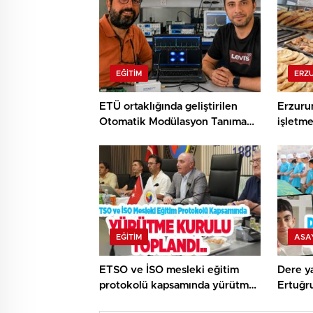
EĞITIM
ERZ
ETÜ ortaklığında geliştirilen
Erzuru
Otomatik Modülasyon Tanıma
işletme
Projesi TÜBİTAK desteği aldı..
EĞITIM
ASA
ETSO ve İSO mesleki eğitim
Dere ya
protokolü kapsamında yürütme
Ertuğr
kurulu toplandı..