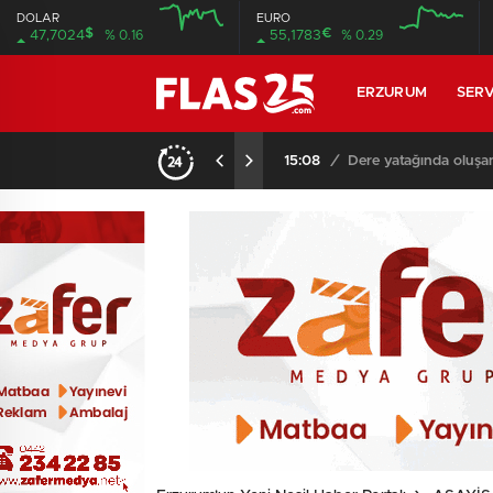
DOLAR
EURO
$
€
47,7024
% 0.16
55,1783
% 0.29
12:00
12:00
ERZURUM
SERV
15:08
/
Dere yatağında oluşa