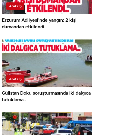
ASAYİŞ
Erzurum Adliyesi’nde yangın: 2 kişi
dumandan etkilendi…
ASAYİŞ
Gülistan Doku soruşturmasında iki dalgıca
tutuklama..