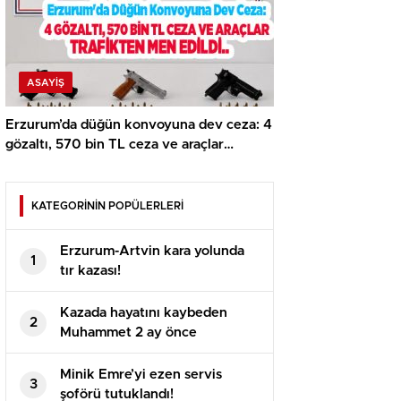
ASAYİŞ
Erzurum’da düğün konvoyuna dev ceza: 4
gözaltı, 570 bin TL ceza ve araçlar
trafikten men edildi…
KATEGORİNİN POPÜLERLERİ
Erzurum-Artvin kara yolunda
1
tır kazası!
Kazada hayatını kaybeden
2
Muhammet 2 ay önce
evlenmişti!
Minik Emre’yi ezen servis
3
şoförü tutuklandı!