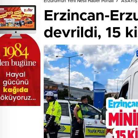
Erzurum'un Yeni Nesil Haber Portalı
ASAYİŞ
Erzincan-Erz
devrildi, 15 ki