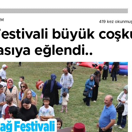
UM
419 kez okunmuş
stivali büyük coşku
sıya eğlendi..