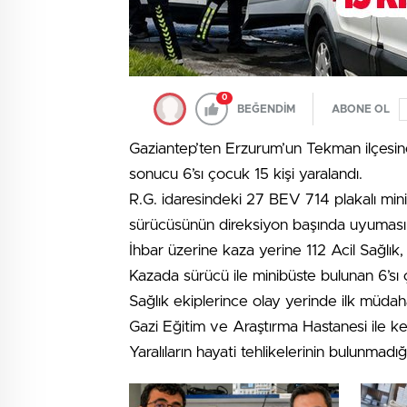
0
BEĞENDİM
ABONE OL
Gaziantep’ten Erzurum’un Tekman ilçesin
sonucu 6’sı çocuk 15 kişi yaralandı.
R.G. idaresindeki 27 BEV 714 plakalı min
sürücüsünün direksiyon başında uyuması 
İhbar üzerine kaza yerine 112 Acil Sağlık,
Kazada sürücü ile minibüste bulunan 6’sı 
Sağlık ekiplerince olay yerinde ilk müdah
Gazi Eğitim ve Araştırma Hastanesi ile ken
Yaralıların hayati tehlikelerinin bulunmadığ