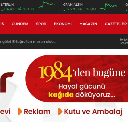
STERLİN
GRAM ALTIN
O
£
64,4230
% 0.38
6.676,24
%2,83
12:00
12:00
IS
GÜNDEM
SPOR
EKONOMI
MAGAZIN
GAZETELER
İMSA
n gölet Ertuğrul’un mezarı oldu…
VAKT