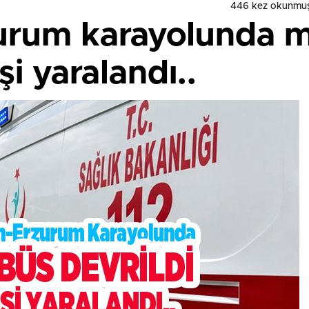
446 kez okunmuş
urum karayolunda m
şi yaralandı..