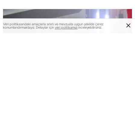
Veri politikasındaki amaçlarla sınırlı ve mevzuata uygun şekilde çerez
konumlandırmaktayız. Detaylar için
veri politikamızı
inceleyebilirsiniz.
Erzurum Adliyesi’nde yangın: 2 kişi dumandan
etkilendi…