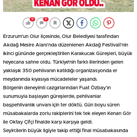
0
0
Erzurum’un Olur ilçesinde, Olur Belediyesi tarafından
Akdağ Mesire Alanı’nda düzenlenen Akdağ Festivali’nin
ikinci gününde gerçekleştirilen Karakucak Güreşleri, büyük
heyecana sahne oldu. Türkiye’nin farklı illerinden gelen
yaklaşık 350 pehlivanın katıldığı organizasyonda er
meydanında kıyasıya mücadeleler yaşandı.
Bölgenin deneyimli cazgırlarından Fuat Özbay’ın
sunumuyla başlayan güreşlerde, pehlivanlar
başpehlivanlık unvanı için ter döktü. Gün boyu süren
müsabakalarda zorlu rakiplerini tek tek eleyen Kenan Gör
ile Oktay Çifçi finalde karşı karşıya geldi.
Seyircilerin büyük ilgiyle takip ettiği final müsabakasında