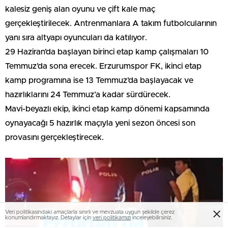
kalesiz geniş alan oyunu ve çift kale maç
gerçekleştirilecek. Antrenmanlara A takım futbolcularının
yanı sıra altyapı oyuncuları da katılıyor.
29 Haziran’da başlayan birinci etap kamp çalışmaları 10
Temmuz’da sona erecek. Erzurumspor FK, ikinci etap
kamp programına ise 13 Temmuz’da başlayacak ve
hazırlıklarını 24 Temmuz’a kadar sürdürecek.
Mavi-beyazlı ekip, ikinci etap kamp dönemi kapsamında
oynayacağı 5 hazırlık maçıyla yeni sezon öncesi son
provasını gerçekleştirecek.
Veri politikasındaki amaçlarla sınırlı ve mevzuata uygun şekilde çerez
konumlandırmaktayız. Detaylar için
veri politikamızı
inceleyebilirsiniz.