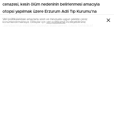
cenazesi, kesin ölüm nedeninin belirlenmesi amacıyla
otopsi yapılmak üzere Erzurum Adli Tıp Kurumu’na
gönderildi.
Veri politikasındaki amaçlarla sınırlı ve mevzuata uygun şekilde çerez
konumlandırmaktayız. Detaylar için
veri politikamızı
inceleyebilirsiniz.
Jandarma ekipleri olayla ilgili geniş çaplı tahkikat
başlatırken, yürütülen soruşturmanın devam ettiği
bildirildi.