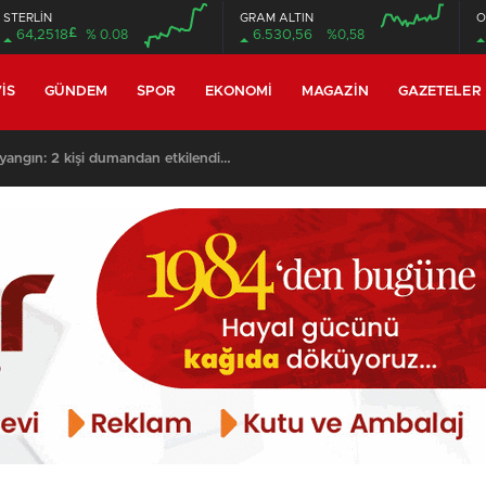
STERLİN
GRAM ALTIN
O
£
64,2518
% 0.08
6.530,56
%0,58
00:00
00:00
00:00
00:00
IS
GÜNDEM
SPOR
EKONOMI
MAGAZIN
GAZETELER
yangın: 2 kişi dumandan etkilendi…