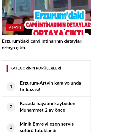
ASAYİŞ
Erzurum’daki cami intiharının detayları
ortaya çıktı..
KATEGORİNİN POPÜLERLERİ
Erzurum-Artvin kara yolunda
1
tır kazası!
Kazada hayatını kaybeden
2
Muhammet 2 ay önce
evlenmişti!
Minik Emre’yi ezen servis
3
şoförü tutuklandı!