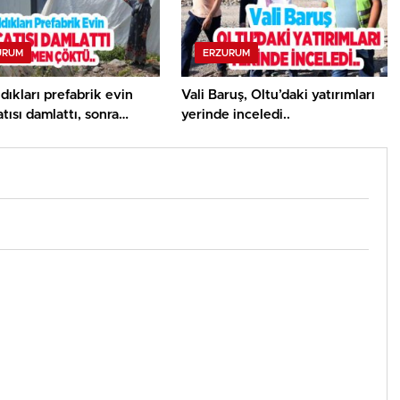
URUM
ERZURUM
ldıkları prefabrik evin
Vali Baruş, Oltu’daki yatırımları
tısı damlattı, sonra
yerinde inceledi..
n çöktü..