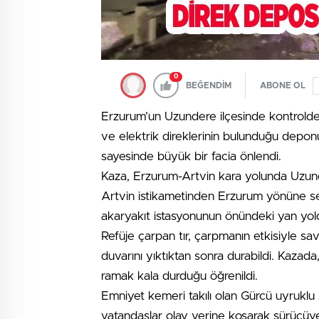
0
BEĞENDİM
ABONE OL
Erzurum’un Uzundere ilçesinde kontrolden ç
ve elektrik direklerinin bulunduğu deponu
sayesinde büyük bir facia önlendi.
Kaza, Erzurum-Artvin kara yolunda Uzunder
Artvin istikametinden Erzurum yönüne seyir
akaryakıt istasyonunun önündeki yan yold
Refüje çarpan tır, çarpmanın etkisiyle sa
duvarını yıktıktan sonra durabildi. Kazad
ramak kala durduğu öğrenildi.
Emniyet kemeri takılı olan Gürcü uyruklu
vatandaşlar olay yerine koşarak sürücüye 