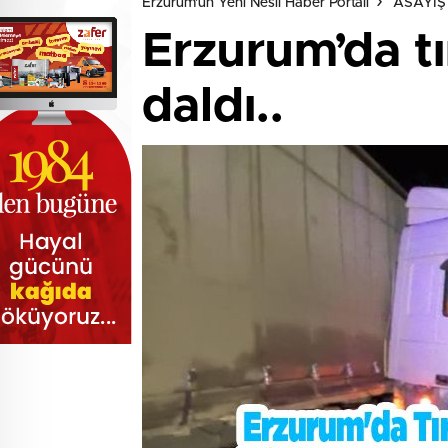
Erzurum'un Yeni Nesil Haber Portalı
ASAYİŞ
Erzurum’da tı
daldı..