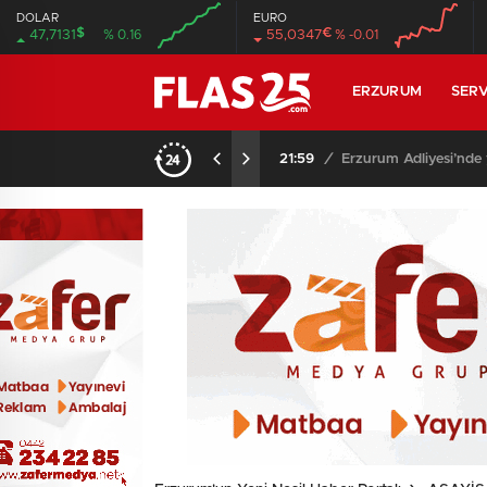
DOLAR
EURO
$
€
47,7131
% 0.16
55,0347
% -0.01
00:00
00:00
00:00
00:00
ERZURUM
SERV
21:59
/
Erzurum Adliyesi’nde 