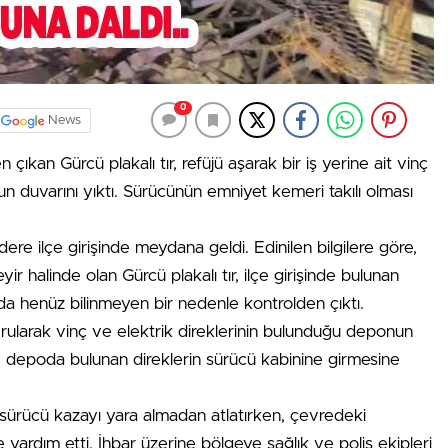
0
News
ıkan Gürcü plakalı tır, refüjü aşarak bir iş yerine ait vinç
n duvarını yıktı. Sürücünün emniyet kemeri takılı olması
e ilçe girişinde meydana geldi. Edinilen bilgilere göre,
 halinde olan Gürcü plakalı tır, ilçe girişinde bulunan
a henüz bilinmeyen bir nedenle kontrolden çıktı.
vrularak vinç ve elektrik direklerinin bulunduğu deponun
a, depoda bulunan direklerin sürücü kabinine girmesine
 sürücü kazayı yara almadan atlatırken, çevredeki
yardım etti. İhbar üzerine bölgeye sağlık ve polis ekipleri