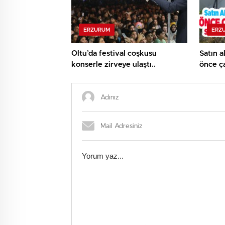
ERZURUM
ERZ
Oltu’da festival coşkusu
Satın a
konserle zirveye ulaştı..
önce ça
tamame