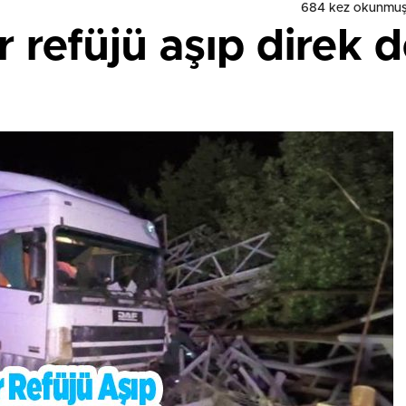
684 kez okunmuş
r refüjü aşıp direk