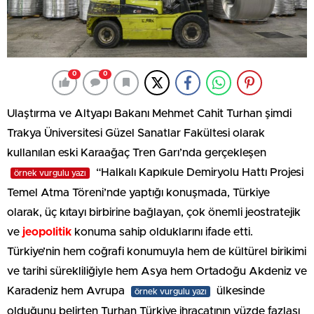
0
0
Ulaştırma ve Altyapı Bakanı Mehmet Cahit Turhan şimdi
Trakya Üniversitesi Güzel Sanatlar Fakültesi olarak
kullanılan eski Karaağaç Tren Garı’nda gerçekleşen
“Halkalı Kapıkule Demiryolu Hattı Projesi
örnek vurgulu yazı
Temel Atma Töreni’nde yaptığı konuşmada, Türkiye
olarak, üç kıtayı birbirine bağlayan, çok önemli jeostratejik
ve
jeopolitik
konuma sahip olduklarını ifade etti.
Türkiye’nin hem coğrafi konumuyla hem de kültürel birikimi
ve tarihi sürekliliğiyle hem Asya hem Ortadoğu Akdeniz ve
Karadeniz hem Avrupa
ülkesinde
örnek vurgulu yazı
olduğunu belirten Turhan Türkiye ihracatının yüzde fazlası