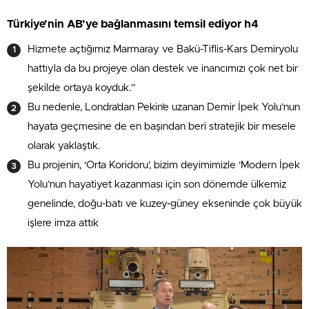
Türkiye’nin AB’ye bağlanmasını temsil ediyor h4
Hizmete açtığımız Marmaray ve Bakü-Tiflis-Kars Demiryolu
hattıyla da bu projeye olan destek ve inancımızı çok net bir
şekilde ortaya koyduk.”
Bu nedenle, Londra’dan Pekin’e uzanan Demir İpek Yolu’nun
hayata geçmesine de en başından beri stratejik bir mesele
olarak yaklaştık.
Bu projenin, ‘Orta Koridoru’, bizim deyimimizle ‘Modern İpek
Yolu’nun hayatiyet kazanması için son dönemde ülkemiz
genelinde, doğu-batı ve kuzey-güney ekseninde çok büyük
işlere imza attık