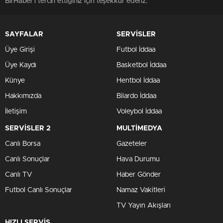
BirHaber'i tercih ettiğiniz için teşekkür ederiz.
SAYFALAR
SERVİSLER
Üye Girişi
Futbol İddaa
Üye Kaydı
Basketbol İddaa
Künye
Hentbol İddaa
Hakkımızda
Bilardo İddaa
İletişim
Voleybol İddaa
SERVİSLER 2
MULTİMEDYA
Canlı Borsa
Gazeteler
Canlı Sonuçlar
Hava Durumu
Canlı TV
Haber Gönder
Futbol Canlı Sonuçlar
Namaz Vakitleri
TV Yayın Akışları
HIZLI SERVİS