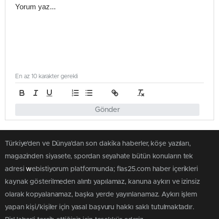
En az 10 karakter gerekli
Gönder
Türkiye'den ve Dünya’dan son dakika haberler, köşe yazıları,
magazinden siyasete, spordan seyahate bütün konuların tek
adresi
w
ebistiyorum platformunda; flas25.com haber içerikleri
kaynak gösterilmeden alıntı yapılamaz, kanuna aykırı ve izinsiz
olarak kopyalanamaz, başka yerde yayınlanamaz. Aykırı işlem
yapan kişi/kişiler için yasal başvuru hakkı saklı tutulmaktadır.