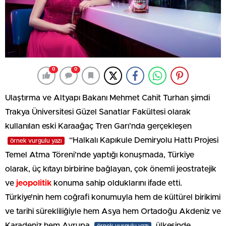
0
0
Ulaştırma ve Altyapı Bakanı Mehmet Cahit Turhan şimdi
Trakya Üniversitesi Güzel Sanatlar Fakültesi olarak
kullanılan eski Karaağaç Tren Garı’nda gerçekleşen
“Halkalı Kapıkule Demiryolu Hattı Projesi
örnek vurgulu yazı
Temel Atma Töreni’nde yaptığı konuşmada, Türkiye
olarak, üç kıtayı birbirine bağlayan, çok önemli jeostratejik
ve
jeopolitik
konuma sahip olduklarını ifade etti.
Türkiye’nin hem coğrafi konumuyla hem de kültürel birikimi
ve tarihi sürekliliğiyle hem Asya hem Ortadoğu Akdeniz ve
Karadeniz hem Avrupa
ülkesinde
örnek vurgulu yazı