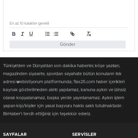
En az 10 karakter gerekli
Gönder
Türkiye'den ve Dünya’dan son dakika haberler, köşe yazıları,
magazinden siyasete, spordan seyahate bütün konuların tek
adresi
w
ebistiyorum platformunda; flas25.com haber içerikleri
kaynak gösterilmeden alıntı yapılamaz, kanuna aykırı ve izinsiz
olarak kopyalanamaz, başka yerde yayınlanamaz. Aykırı işlem
yapan kişi/kişiler için yasal başvuru hakkı saklı tutulmaktadır.
BirHaber'i tercih ettiğiniz için teşekkür ederiz.
SAYFALAR
SERVİSLER