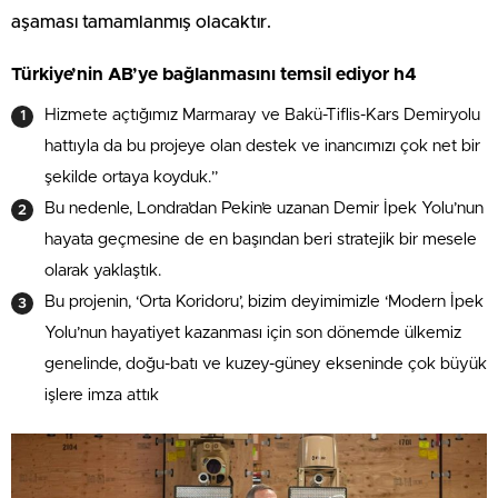
aşaması tamamlanmış olacaktır.
Türkiye’nin AB’ye bağlanmasını temsil ediyor h4
Hizmete açtığımız Marmaray ve Bakü-Tiflis-Kars Demiryolu
hattıyla da bu projeye olan destek ve inancımızı çok net bir
şekilde ortaya koyduk.”
Bu nedenle, Londra’dan Pekin’e uzanan Demir İpek Yolu’nun
hayata geçmesine de en başından beri stratejik bir mesele
olarak yaklaştık.
Bu projenin, ‘Orta Koridoru’, bizim deyimimizle ‘Modern İpek
Yolu’nun hayatiyet kazanması için son dönemde ülkemiz
genelinde, doğu-batı ve kuzey-güney ekseninde çok büyük
işlere imza attık