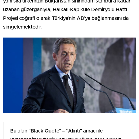
yanı sıra ülkemizin Bulgaristan sınırından İstanbul’a kadar
uzanan güzergahıyla, Halkalı-Kapıkule Demiryolu Hattı
Projesi coğrafi olarak Türkiye’nin AB’ye bağlanmasını da
simgelemektedir.
Bu alan “Black Quote” – “Alıntı” amacı ile