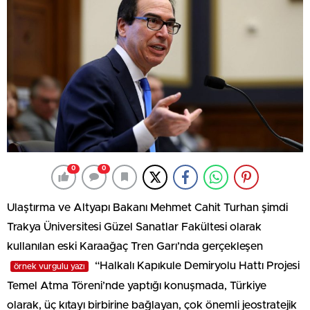
0
0
Ulaştırma ve Altyapı Bakanı Mehmet Cahit Turhan şimdi
Trakya Üniversitesi Güzel Sanatlar Fakültesi olarak
kullanılan eski Karaağaç Tren Garı’nda gerçekleşen
“Halkalı Kapıkule Demiryolu Hattı Projesi
örnek vurgulu yazı
Temel Atma Töreni’nde yaptığı konuşmada, Türkiye
olarak, üç kıtayı birbirine bağlayan, çok önemli jeostratejik