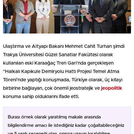
Ulaştırma ve Altyapı Bakanı Mehmet Cahit Turhan şimdi
Trakya Üniversitesi Güzel Sanatlar Fakültesi olarak
kullanılan eski Karaağaç Tren Garı’nda gerçekleşen
“Halkalı Kapıkule Demiryolu Hattı Projesi Temel Atma
Töreni’nde yaptığı konuşmada, Türkiye olarak, üç kıtayı
birbirine bağlayan, çok önemli jeostratejik ve
jeopolitik
konuma sahip olduklarını ifade etti.
Burası örnek olarak yaratılmış makale arasında
bilgilendirme amacı ile istediğiniz kadar çoğaltabileceğiniz
ve 5 renk seçeneği olan, sınırsız uzayıp kısalabilme