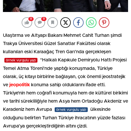
0
0
Ulaştırma ve Altyapı Bakanı Mehmet Cahit Turhan şimdi
Trakya Üniversitesi Güzel Sanatlar Fakültesi olarak
kullanılan eski Karaağaç Tren Garı’nda gerçekleşen
“Halkalı Kapıkule Demiryolu Hattı Projesi
örnek vurgulu yazı
Temel Atma Töreni’nde yaptığı konuşmada, Türkiye
olarak, üç kıtayı birbirine bağlayan, çok önemli jeostratejik
ve
jeopolitik
konuma sahip olduklarını ifade etti.
Türkiye’nin hem coğrafi konumuyla hem de kültürel birikimi
ve tarihi sürekliliğiyle hem Asya hem Ortadoğu Akdeniz ve
Karadeniz hem Avrupa
ülkesinde
örnek vurgulu yazı
olduğunu belirten Turhan Türkiye ihracatının yüzde fazlası
Avrupa’ya gerçekleştirdiğinin altını çizdi.