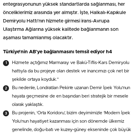
entegrasyonunun yüksek standartlarda sağlanması, her
önceliklerimiz arasında yer almıştır. İşte, Halkalı-Kapıkule
Demiryolu Hattı’nın hizmete girmesi irans-Avrupa
Ulaştırma Ağlarına yüksek kalitede bağlanmanın son
aşaması tamamlanmış olacaktır.
Türkiye’nin AB’ye bağlanmasını temsil ediyor h4
Hizmete açtığımız Marmaray ve Bakü-Tiflis-Kars Demiryolu
hattıyla da bu projeye olan destek ve inancımızı çok net bir
şekilde ortaya koyduk.”
Bu nedenle, Londra’dan Pekin’e uzanan Demir İpek Yolu’nun
hayata geçmesine de en başından beri stratejik bir mesele
olarak yaklaştık.
Bu projenin, ‘Orta Koridoru’, bizim deyimimizle ‘Modern İpek
Yolu’nun hayatiyet kazanması için son dönemde ülkemiz
genelinde, doğu-batı ve kuzey-güney ekseninde çok büyük