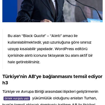
Bu alan “Black Quote” – “Alıntı” amacı ile
kullanılabilmektedir, yazı uzunluğuna göre sınırsız
uzayıp kısalabilir yapıdadır. WordPress editörü
içerisinde alıntı iconuna tıklayarak bu alanı aktif bir
hale getirebilirsiniz.
Türkiye’nin AB’ye bağlanmasını temsil ediyor
h3
Türkiye ve Avrupa Birliği arasındaki ilişkileri geliştirmenin
yükümlülük olduğunu anlatan Turhan,
örnek vurgulu yazı
bugün temeli atılacak demiryolu hattının AB ile ilişkileri