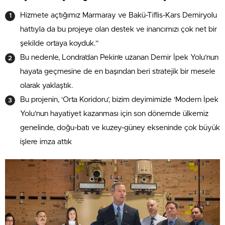
Hizmete açtığımız Marmaray ve Bakü-Tiflis-Kars Demiryolu
hattıyla da bu projeye olan destek ve inancımızı çok net bir
şekilde ortaya koyduk.”
Bu nedenle, Londra’dan Pekin’e uzanan Demir İpek Yolu’nun
hayata geçmesine de en başından beri stratejik bir mesele
olarak yaklaştık.
Bu projenin, ‘Orta Koridoru’, bizim deyimimizle ‘Modern İpek
Yolu’nun hayatiyet kazanması için son dönemde ülkemiz
genelinde, doğu-batı ve kuzey-güney ekseninde çok büyük
işlere imza attık