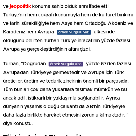
ve
jeopolitik
konuma sahip olduklarını ifade etti.
Türkiye’nin hem coğrafi konumuyla hem de kültürel birikimi
ve tarihi sürekliliğiyle hem Asya hem Ortadoğu Akdeniz ve
Karadeniz hem Avrupa
ülkesinde
örnek vurgulu yazı
olduğunu belirten Turhan Türkiye ihracatının yüzde fazlası
Avrupa’ya gerçekleştirdiğinin altını çizdi.
Turhan, “Doğrudan
yüzde 67’den fazlası
örnek vurgulu alan
Avrupa’dan Türkiye’ye gelmektedir ve Avrupa için Türk
üreticiler, üretim ve tedarik zincirinin önemli bir parçasıdır.
Tüm bunları çok daha yukarılara taşımak mümkün ve bu
ancak adil, istikrarlı bir yaklaşımla sağlanabilir. Ayrıca
dünyanın yaşamış olduğu çalkantı da AB’nin Türkiye’yle
daha fazla birlikte hareket etmesini zorunlu kılmaktadır.”
diye konuştu.