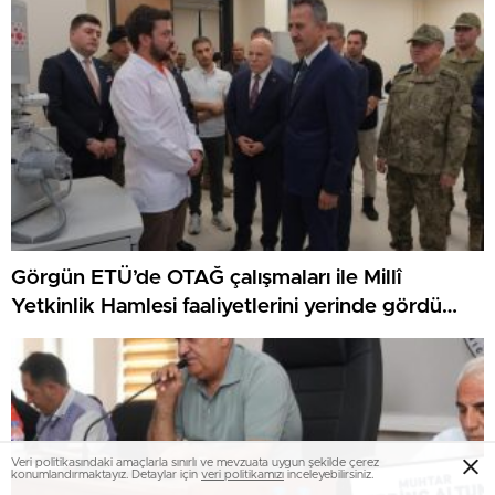
Görgün ETÜ’de OTAĞ çalışmaları ile Millî
Yetkinlik Hamlesi faaliyetlerini yerinde gördü…
Veri politikasındaki amaçlarla sınırlı ve mevzuata uygun şekilde çerez
konumlandırmaktayız. Detaylar için
veri politikamızı
inceleyebilirsiniz.