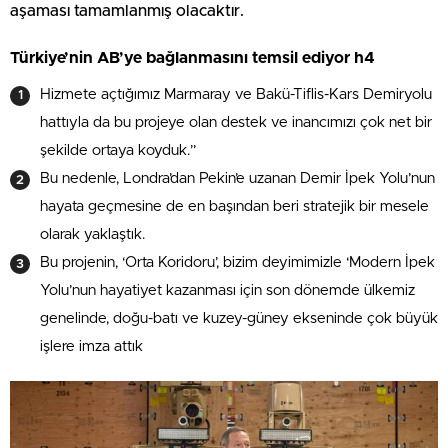
aşaması tamamlanmış olacaktır.
Türkiye’nin AB’ye bağlanmasını temsil ediyor h4
Hizmete açtığımız Marmaray ve Bakü-Tiflis-Kars Demiryolu
hattıyla da bu projeye olan destek ve inancımızı çok net bir
şekilde ortaya koyduk.”
Bu nedenle, Londra’dan Pekin’e uzanan Demir İpek Yolu’nun
hayata geçmesine de en başından beri stratejik bir mesele
olarak yaklaştık.
Bu projenin, ‘Orta Koridoru’, bizim deyimimizle ‘Modern İpek
Yolu’nun hayatiyet kazanması için son dönemde ülkemiz
genelinde, doğu-batı ve kuzey-güney ekseninde çok büyük
işlere imza attık