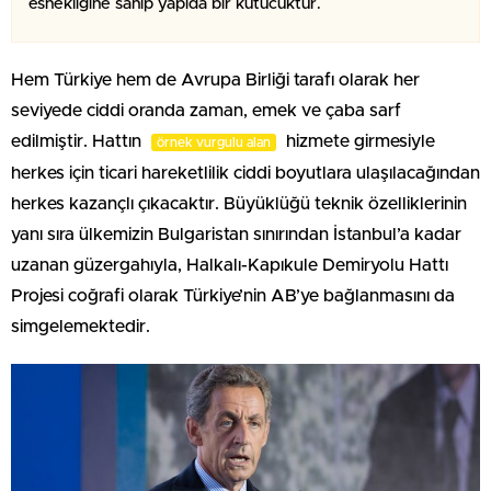
esnekliğine sahip yapıda bir kutucuktur.
Hem Türkiye hem de Avrupa Birliği tarafı olarak her
seviyede ciddi oranda zaman, emek ve çaba sarf
edilmiştir. Hattın
hizmete girmesiyle
örnek vurgulu alan
herkes için ticari hareketlilik ciddi boyutlara ulaşılacağından
herkes kazançlı çıkacaktır. Büyüklüğü teknik özelliklerinin
yanı sıra ülkemizin Bulgaristan sınırından İstanbul’a kadar
uzanan güzergahıyla, Halkalı-Kapıkule Demiryolu Hattı
Projesi coğrafi olarak Türkiye’nin AB’ye bağlanmasını da
simgelemektedir.