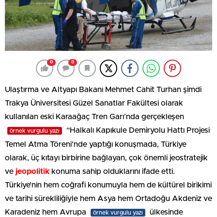
0
0
Ulaştırma ve Altyapı Bakanı Mehmet Cahit Turhan şimdi
Trakya Üniversitesi Güzel Sanatlar Fakültesi olarak
kullanılan eski Karaağaç Tren Garı’nda gerçekleşen
“Halkalı Kapıkule Demiryolu Hattı Projesi
örnek vurgulu yazı
Temel Atma Töreni’nde yaptığı konuşmada, Türkiye
olarak, üç kıtayı birbirine bağlayan, çok önemli jeostratejik
ve
jeopolitik
konuma sahip olduklarını ifade etti.
Türkiye’nin hem coğrafi konumuyla hem de kültürel birikimi
ve tarihi sürekliliğiyle hem Asya hem Ortadoğu Akdeniz ve
Karadeniz hem Avrupa
ülkesinde
örnek vurgulu yazı