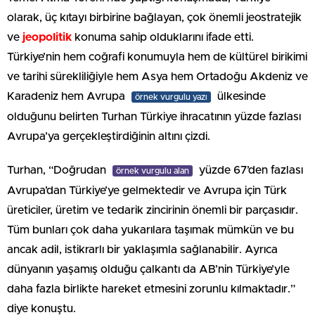
olarak, üç kıtayı birbirine bağlayan, çok önemli jeostratejik
ve
jeopolitik
konuma sahip olduklarını ifade etti.
Türkiye’nin hem coğrafi konumuyla hem de kültürel birikimi
ve tarihi sürekliliğiyle hem Asya hem Ortadoğu Akdeniz ve
Karadeniz hem Avrupa
ülkesinde
örnek vurgulu yazı
olduğunu belirten Turhan Türkiye ihracatının yüzde fazlası
Avrupa’ya gerçekleştirdiğinin altını çizdi.
Turhan, “Doğrudan
yüzde 67’den fazlası
örnek vurgulu alan
Avrupa’dan Türkiye’ye gelmektedir ve Avrupa için Türk
üreticiler, üretim ve tedarik zincirinin önemli bir parçasıdır.
Tüm bunları çok daha yukarılara taşımak mümkün ve bu
ancak adil, istikrarlı bir yaklaşımla sağlanabilir. Ayrıca
dünyanın yaşamış olduğu çalkantı da AB’nin Türkiye’yle
daha fazla birlikte hareket etmesini zorunlu kılmaktadır.”
diye konuştu.