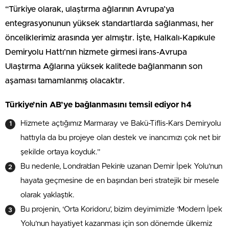
“Türkiye olarak, ulaştırma ağlarının Avrupa’ya
entegrasyonunun yüksek standartlarda sağlanması, her
önceliklerimiz arasında yer almıştır. İşte, Halkalı-Kapıkule
Demiryolu Hattı’nın hizmete girmesi irans-Avrupa
Ulaştırma Ağlarına yüksek kalitede bağlanmanın son
aşaması tamamlanmış olacaktır.
Türkiye’nin AB’ye bağlanmasını temsil ediyor h4
Hizmete açtığımız Marmaray ve Bakü-Tiflis-Kars Demiryolu
hattıyla da bu projeye olan destek ve inancımızı çok net bir
şekilde ortaya koyduk.”
Bu nedenle, Londra’dan Pekin’e uzanan Demir İpek Yolu’nun
hayata geçmesine de en başından beri stratejik bir mesele
olarak yaklaştık.
Bu projenin, ‘Orta Koridoru’, bizim deyimimizle ‘Modern İpek
Yolu’nun hayatiyet kazanması için son dönemde ülkemiz