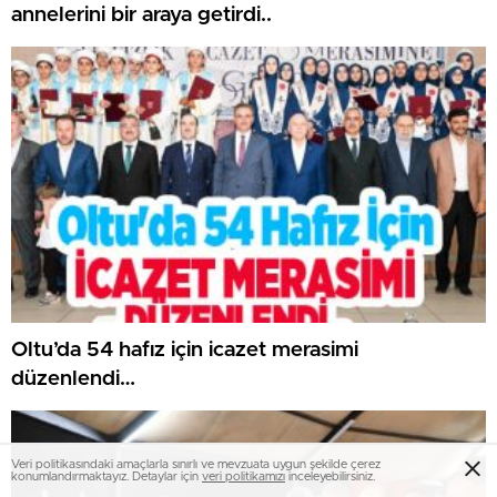
annelerini bir araya getirdi..
Oltu’da 54 hafız için icazet merasimi
düzenlendi…
Veri politikasındaki amaçlarla sınırlı ve mevzuata uygun şekilde çerez
konumlandırmaktayız. Detaylar için
veri politikamızı
inceleyebilirsiniz.