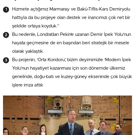
Hizmete açtığımız Marmaray ve Bakü-Tiflis-Kars Demiryolu
hattıyla da bu projeye olan destek ve inancımızı çok net bir
şekilde ortaya koyduk.”
Bu nedenle, Londra’dan Pekin’e uzanan Demir İpek Yolu’nun
hayata geçmesine de en başından beri stratejik bir mesele
olarak yaklaştık.
Bu projenin, ‘Orta Koridoru’, bizim deyimimizle ‘Modern İpek
Yolu’nun hayatiyet kazanması için son dönemde ülkemiz
genelinde, doğu-batı ve kuzey-güney ekseninde çok büyük
işlere imza attık