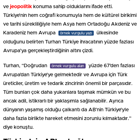
ve
jeopolitik
konuma sahip olduklarını ifade etti.
Türkiye’nin hem coğrafi konumuyla hem de kültürel birikimi
ve tarihi sürekliliğiyle hem Asya hem Ortadoğu Akdeniz ve
Karadeniz hem Avrupa
ülkesinde
örnek vurgulu yazı
olduğunu belirten Turhan Türkiye ihracatının yüzde fazlası
Avrupa’ya gerçekleştirdiğinin altını çizdi.
Turhan, “Doğrudan
yüzde 67’den fazlası
örnek vurgulu alan
Avrupa’dan Türkiye’ye gelmektedir ve Avrupa için Türk
üreticiler, üretim ve tedarik zincirinin önemli bir parçasıdır.
Tüm bunları çok daha yukarılara taşımak mümkün ve bu
ancak adil, istikrarlı bir yaklaşımla sağlanabilir. Ayrıca
dünyanın yaşamış olduğu çalkantı da AB’nin Türkiye’yle
daha fazla birlikte hareket etmesini zorunlu kılmaktadır.”
diye konuştu.