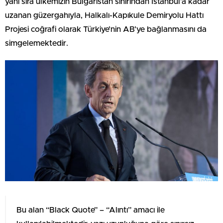
yanı sıra ülkemizin Bulgaristan sınırından İstanbul’a kadar
uzanan güzergahıyla, Halkalı-Kapıkule Demiryolu Hattı
Projesi coğrafi olarak Türkiye’nin AB’ye bağlanmasını da
simgelemektedir.
Bu alan “Black Quote” – “Alıntı” amacı ile