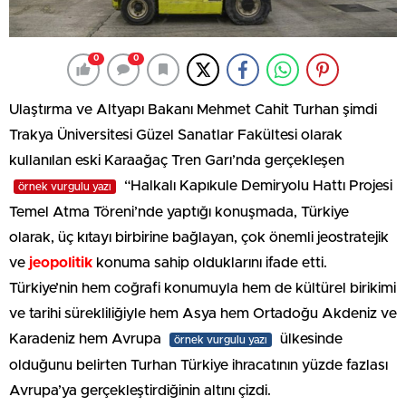
0
0
Ulaştırma ve Altyapı Bakanı Mehmet Cahit Turhan şimdi
Trakya Üniversitesi Güzel Sanatlar Fakültesi olarak
kullanılan eski Karaağaç Tren Garı’nda gerçekleşen
“Halkalı Kapıkule Demiryolu Hattı Projesi
örnek vurgulu yazı
Temel Atma Töreni’nde yaptığı konuşmada, Türkiye
olarak, üç kıtayı birbirine bağlayan, çok önemli jeostratejik
ve
jeopolitik
konuma sahip olduklarını ifade etti.
Türkiye’nin hem coğrafi konumuyla hem de kültürel birikimi
ve tarihi sürekliliğiyle hem Asya hem Ortadoğu Akdeniz ve
Karadeniz hem Avrupa
ülkesinde
örnek vurgulu yazı
olduğunu belirten Turhan Türkiye ihracatının yüzde fazlası
Avrupa’ya gerçekleştirdiğinin altını çizdi.