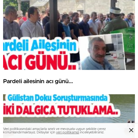
Pardeli ailesinin acı günü…
Veri politikasındaki amaçlarla sınırlı ve mevzuata uygun şekilde çerez
konumlandırmaktayız. Detaylar için
veri politikamızı
inceleyebilirsiniz.