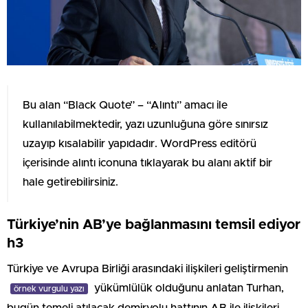
Bu alan “Black Quote” – “Alıntı” amacı ile
kullanılabilmektedir, yazı uzunluğuna göre sınırsız
uzayıp kısalabilir yapıdadır. WordPress editörü
içerisinde alıntı iconuna tıklayarak bu alanı aktif bir
hale getirebilirsiniz.
Türkiye’nin AB’ye bağlanmasını temsil ediyor
h3
Türkiye ve Avrupa Birliği arasındaki ilişkileri geliştirmenin
yükümlülük olduğunu anlatan Turhan,
örnek vurgulu yazı
bugün temeli atılacak demiryolu hattının AB ile ilişkileri