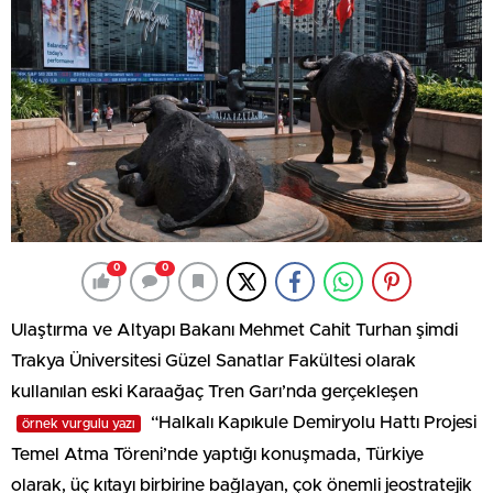
0
0
Ulaştırma ve Altyapı Bakanı Mehmet Cahit Turhan şimdi
Trakya Üniversitesi Güzel Sanatlar Fakültesi olarak
kullanılan eski Karaağaç Tren Garı’nda gerçekleşen
“Halkalı Kapıkule Demiryolu Hattı Projesi
örnek vurgulu yazı
Temel Atma Töreni’nde yaptığı konuşmada, Türkiye
olarak, üç kıtayı birbirine bağlayan, çok önemli jeostratejik