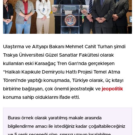
Ulaştırma ve Altyapı Bakanı Mehmet Cahit Turhan şimdi
Trakya Üniversitesi Güzel Sanatlar Fakültesi olarak
kullanılan eski Karaağaç Tren Garı’nda gerçekleşen
“Halkalı Kapıkule Demiryolu Hattı Projesi Temel Atma
Töreni’nde yaptığı konuşmada, Türkiye olarak, üç kıtayı
birbirine bağlayan, çok önemli jeostratejik ve
jeopolitik
konuma sahip olduklarını ifade etti.
Burası örnek olarak yaratılmış makale arasında
bilgilendirme amacı ile istediğiniz kadar çoğaltabileceğiniz
ve 5 renk seçeneği olan, sınırsız uzayıp kısalabilme