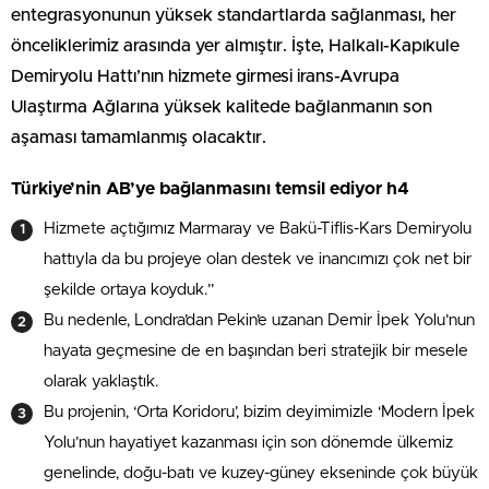
entegrasyonunun yüksek standartlarda sağlanması, her
önceliklerimiz arasında yer almıştır. İşte, Halkalı-Kapıkule
Demiryolu Hattı’nın hizmete girmesi irans-Avrupa
Ulaştırma Ağlarına yüksek kalitede bağlanmanın son
aşaması tamamlanmış olacaktır.
Türkiye’nin AB’ye bağlanmasını temsil ediyor h4
Hizmete açtığımız Marmaray ve Bakü-Tiflis-Kars Demiryolu
hattıyla da bu projeye olan destek ve inancımızı çok net bir
şekilde ortaya koyduk.”
Bu nedenle, Londra’dan Pekin’e uzanan Demir İpek Yolu’nun
hayata geçmesine de en başından beri stratejik bir mesele
olarak yaklaştık.
Bu projenin, ‘Orta Koridoru’, bizim deyimimizle ‘Modern İpek
Yolu’nun hayatiyet kazanması için son dönemde ülkemiz
genelinde, doğu-batı ve kuzey-güney ekseninde çok büyük