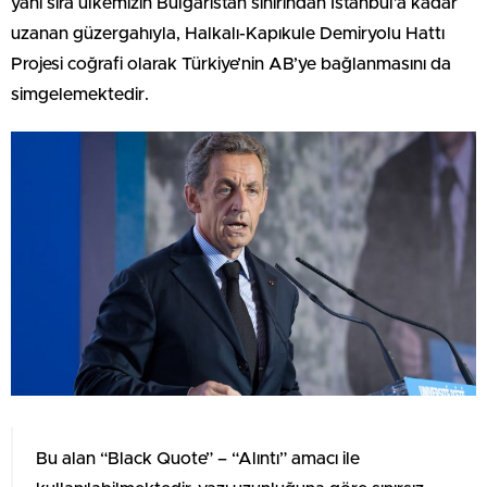
yanı sıra ülkemizin Bulgaristan sınırından İstanbul’a kadar
uzanan güzergahıyla, Halkalı-Kapıkule Demiryolu Hattı
Projesi coğrafi olarak Türkiye’nin AB’ye bağlanmasını da
simgelemektedir.
Bu alan “Black Quote” – “Alıntı” amacı ile