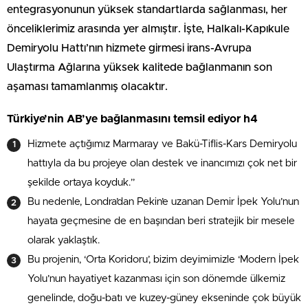
entegrasyonunun yüksek standartlarda sağlanması, her
önceliklerimiz arasında yer almıştır. İşte, Halkalı-Kapıkule
Demiryolu Hattı’nın hizmete girmesi irans-Avrupa
Ulaştırma Ağlarına yüksek kalitede bağlanmanın son
aşaması tamamlanmış olacaktır.
Türkiye’nin AB’ye bağlanmasını temsil ediyor h4
Hizmete açtığımız Marmaray ve Bakü-Tiflis-Kars Demiryolu
hattıyla da bu projeye olan destek ve inancımızı çok net bir
şekilde ortaya koyduk.”
Bu nedenle, Londra’dan Pekin’e uzanan Demir İpek Yolu’nun
hayata geçmesine de en başından beri stratejik bir mesele
olarak yaklaştık.
Bu projenin, ‘Orta Koridoru’, bizim deyimimizle ‘Modern İpek
Yolu’nun hayatiyet kazanması için son dönemde ülkemiz
genelinde, doğu-batı ve kuzey-güney ekseninde çok büyük