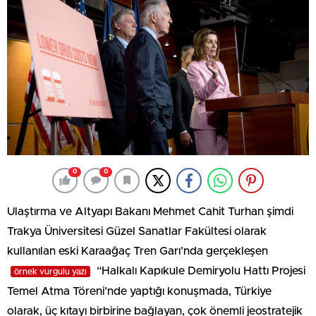
0
0
Ulaştırma ve Altyapı Bakanı Mehmet Cahit Turhan şimdi
Trakya Üniversitesi Güzel Sanatlar Fakültesi olarak
kullanılan eski Karaağaç Tren Garı’nda gerçekleşen
“Halkalı Kapıkule Demiryolu Hattı Projesi
örnek vurgulu yazı
Temel Atma Töreni’nde yaptığı konuşmada, Türkiye
olarak, üç kıtayı birbirine bağlayan, çok önemli jeostratejik