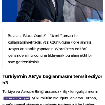
Bu alan “Black Quote” – “Alıntı” amacı ile
kullanılabilmektedir, yazı uzunluğuna göre sınırsız
uzayıp kısalabilir yapıdadır. WordPress editörü
içerisinde alıntı iconuna tıklayarak bu alanı aktif bir
hale getirebilirsiniz.
Türkiye’nin AB’ye bağlanmasını temsil ediyor
h3
Türkiye ve Avrupa Birliği arasındaki ilişkileri geliştirmenin
yükümlülük olduğunu anlatan Turhan,
örnek vurgulu yazı
bugün temeli atılacak demiryolu hattının AB ile ilişkileri