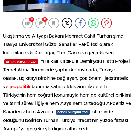
0
0
Ulaştırma ve Altyapı Bakanı Mehmet Cahit Turhan şimdi
Trakya Üniversitesi Güzel Sanatlar Fakültesi olarak
kullanılan eski Karaağaç Tren Garı’nda gerçekleşen
“Halkalı Kapıkule Demiryolu Hattı Projesi
örnek vurgulu yazı
Temel Atma Töreni’nde yaptığı konuşmada, Türkiye
olarak, üç kıtayı birbirine bağlayan, çok önemli jeostratejik
ve
jeopolitik
konuma sahip olduklarını ifade etti.
Türkiye’nin hem coğrafi konumuyla hem de kültürel birikimi
ve tarihi sürekliliğiyle hem Asya hem Ortadoğu Akdeniz ve
Karadeniz hem Avrupa
ülkesinde
örnek vurgulu yazı
olduğunu belirten Turhan Türkiye ihracatının yüzde fazlası
Avrupa’ya gerçekleştirdiğinin altını çizdi.