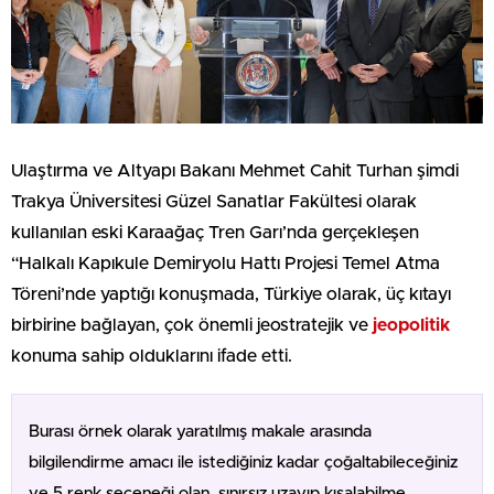
Ulaştırma ve Altyapı Bakanı Mehmet Cahit Turhan şimdi
Trakya Üniversitesi Güzel Sanatlar Fakültesi olarak
kullanılan eski Karaağaç Tren Garı’nda gerçekleşen
“Halkalı Kapıkule Demiryolu Hattı Projesi Temel Atma
Töreni’nde yaptığı konuşmada, Türkiye olarak, üç kıtayı
birbirine bağlayan, çok önemli jeostratejik ve
jeopolitik
konuma sahip olduklarını ifade etti.
Burası örnek olarak yaratılmış makale arasında
bilgilendirme amacı ile istediğiniz kadar çoğaltabileceğiniz
ve 5 renk seçeneği olan, sınırsız uzayıp kısalabilme