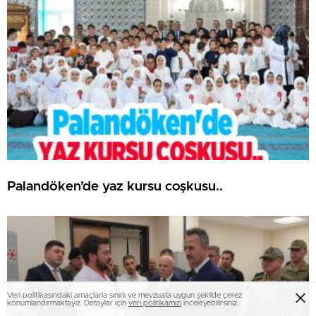
Palandöken’de yaz kursu coşkusu..
Veri politikasındaki amaçlarla sınırlı ve mevzuata uygun şekilde çerez
konumlandırmaktayız. Detaylar için
veri politikamızı
inceleyebilirsiniz.