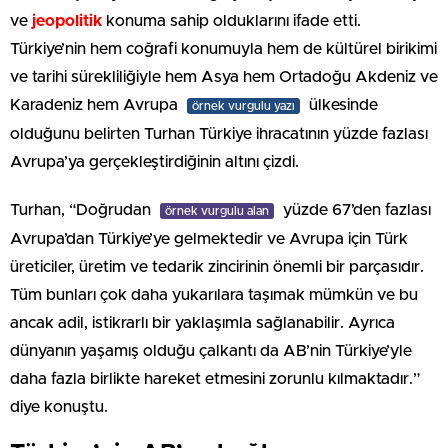
ve
jeopolitik
konuma sahip olduklarını ifade etti.
Türkiye’nin hem coğrafi konumuyla hem de kültürel birikimi
ve tarihi sürekliliğiyle hem Asya hem Ortadoğu Akdeniz ve
Karadeniz hem Avrupa
ülkesinde
örnek vurgulu yazı
olduğunu belirten Turhan Türkiye ihracatının yüzde fazlası
Avrupa’ya gerçekleştirdiğinin altını çizdi.
Turhan, “Doğrudan
yüzde 67’den fazlası
örnek vurgulu alan
Avrupa’dan Türkiye’ye gelmektedir ve Avrupa için Türk
üreticiler, üretim ve tedarik zincirinin önemli bir parçasıdır.
Tüm bunları çok daha yukarılara taşımak mümkün ve bu
ancak adil, istikrarlı bir yaklaşımla sağlanabilir. Ayrıca
dünyanın yaşamış olduğu çalkantı da AB’nin Türkiye’yle
daha fazla birlikte hareket etmesini zorunlu kılmaktadır.”
diye konuştu.