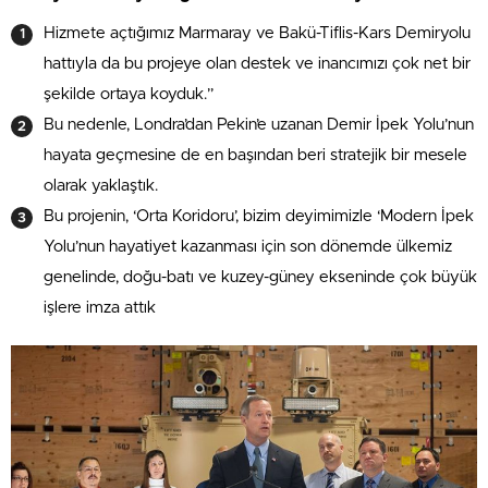
Hizmete açtığımız Marmaray ve Bakü-Tiflis-Kars Demiryolu
hattıyla da bu projeye olan destek ve inancımızı çok net bir
şekilde ortaya koyduk.”
Bu nedenle, Londra’dan Pekin’e uzanan Demir İpek Yolu’nun
hayata geçmesine de en başından beri stratejik bir mesele
olarak yaklaştık.
Bu projenin, ‘Orta Koridoru’, bizim deyimimizle ‘Modern İpek
Yolu’nun hayatiyet kazanması için son dönemde ülkemiz
genelinde, doğu-batı ve kuzey-güney ekseninde çok büyük
işlere imza attık