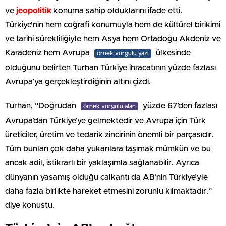
ve
jeopolitik
konuma sahip olduklarını ifade etti.
Türkiye’nin hem coğrafi konumuyla hem de kültürel birikimi
ve tarihi sürekliliğiyle hem Asya hem Ortadoğu Akdeniz ve
Karadeniz hem Avrupa
ülkesinde
örnek vurgulu yazı
olduğunu belirten Turhan Türkiye ihracatının yüzde fazlası
Avrupa’ya gerçekleştirdiğinin altını çizdi.
Turhan, “Doğrudan
yüzde 67’den fazlası
örnek vurgulu alan
Avrupa’dan Türkiye’ye gelmektedir ve Avrupa için Türk
üreticiler, üretim ve tedarik zincirinin önemli bir parçasıdır.
Tüm bunları çok daha yukarılara taşımak mümkün ve bu
ancak adil, istikrarlı bir yaklaşımla sağlanabilir. Ayrıca
dünyanın yaşamış olduğu çalkantı da AB’nin Türkiye’yle
daha fazla birlikte hareket etmesini zorunlu kılmaktadır.”
diye konuştu.