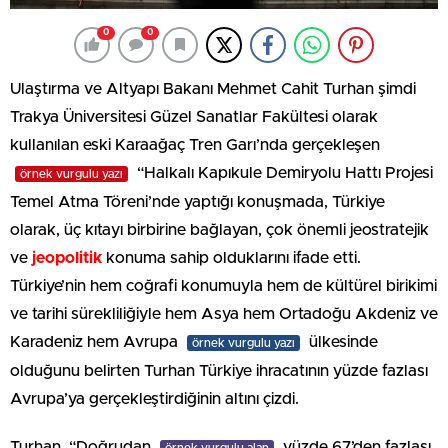
0
0
Ulaştırma ve Altyapı Bakanı Mehmet Cahit Turhan şimdi
Trakya Üniversitesi Güzel Sanatlar Fakültesi olarak
kullanılan eski Karaağaç Tren Garı’nda gerçekleşen
“Halkalı Kapıkule Demiryolu Hattı Projesi
örnek vurgulu yazı
Temel Atma Töreni’nde yaptığı konuşmada, Türkiye
olarak, üç kıtayı birbirine bağlayan, çok önemli jeostratejik
ve
jeopolitik
konuma sahip olduklarını ifade etti.
Türkiye’nin hem coğrafi konumuyla hem de kültürel birikimi
ve tarihi sürekliliğiyle hem Asya hem Ortadoğu Akdeniz ve
Karadeniz hem Avrupa
ülkesinde
örnek vurgulu yazı
olduğunu belirten Turhan Türkiye ihracatının yüzde fazlası
Avrupa’ya gerçekleştirdiğinin altını çizdi.
Turhan, “Doğrudan
yüzde 67’den fazlası
örnek vurgulu alan