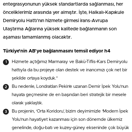
entegrasyonunun yüksek standartlarda sağlanması, her
önceliklerimiz arasında yer almıştır. İşte, Halkalı-Kapıkule
Demiryolu Hattı’nın hizmete girmesi irans-Avrupa
Ulaştırma Ağlarına yüksek kalitede bağlanmanın son
aşaması tamamlanmış olacaktır.
Türkiye’nin AB’ye bağlanmasını temsil ediyor h4
Hizmete açtığımız Marmaray ve Bakü-Tiflis-Kars Demiryolu
hattıyla da bu projeye olan destek ve inancımızı çok net bir
şekilde ortaya koyduk.”
Bu nedenle, Londra’dan Pekin’e uzanan Demir İpek Yolu’nun
hayata geçmesine de en başından beri stratejik bir mesele
olarak yaklaştık.
Bu projenin, ‘Orta Koridoru’, bizim deyimimizle ‘Modern İpek
Yolu’nun hayatiyet kazanması için son dönemde ülkemiz
genelinde, doğu-batı ve kuzey-güney ekseninde çok büyük