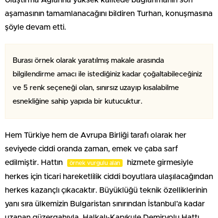
aşamasının tamamlanacağını bildiren Turhan, konuşmasına
şöyle devam etti.
Burası örnek olarak yaratılmış makale arasında
bilgilendirme amacı ile istediğiniz kadar çoğaltabileceğiniz
ve 5 renk seçeneği olan, sınırsız uzayıp kısalabilme
esnekliğine sahip yapıda bir kutucuktur.
Hem Türkiye hem de Avrupa Birliği tarafı olarak her
seviyede ciddi oranda zaman, emek ve çaba sarf
edilmiştir. Hattın
hizmete girmesiyle
örnek vurgulu alan
herkes için ticari hareketlilik ciddi boyutlara ulaşılacağından
herkes kazançlı çıkacaktır. Büyüklüğü teknik özelliklerinin
yanı sıra ülkemizin Bulgaristan sınırından İstanbul’a kadar
uzanan güzergahıyla, Halkalı-Kapıkule Demiryolu Hattı