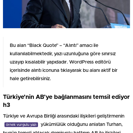
Bu alan “Black Quote” – “Alıntı” amacı ile
kullanılabilmektedir, yazı uzunluğuna göre sınırsız
uzayıp kısalabilir yapıdadır. WordPress editörü
içerisinde alıntı iconuna tıklayarak bu alanı aktif bir
hale getirebilirsiniz.
Türkiye’nin AB’ye bağlanmasını temsil ediyor
h3
Türkiye ve Avrupa Birliği arasındaki ilişkileri geliştirmenin
yükümlülük olduğunu anlatan Turhan,
örnek vurgulu yazı
bugün temeli atılacak demiryolu hattının AB ile ilişkileri