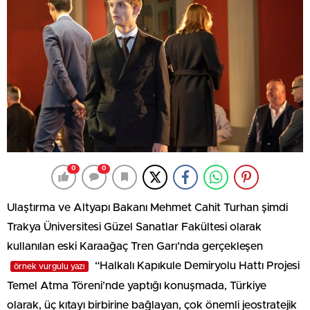
0
0
Ulaştırma ve Altyapı Bakanı Mehmet Cahit Turhan şimdi
Trakya Üniversitesi Güzel Sanatlar Fakültesi olarak
kullanılan eski Karaağaç Tren Garı’nda gerçekleşen
“Halkalı Kapıkule Demiryolu Hattı Projesi
örnek vurgulu yazı
Temel Atma Töreni’nde yaptığı konuşmada, Türkiye
olarak, üç kıtayı birbirine bağlayan, çok önemli jeostratejik