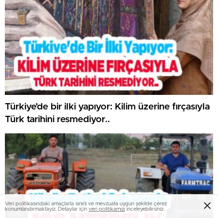
Türkiye’de bir ilki yapıyor: Kilim üzerine fırçasıyla
Türk tarihini resmediyor..
Veri politikasındaki amaçlarla sınırlı ve mevzuata uygun şekilde çerez
konumlandırmaktayız. Detaylar için
veri politikamızı
inceleyebilirsiniz.