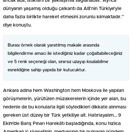
ancak adil, istikrarlı bir yaklaşımla sağlanabilir. Ayrıca
dünyanın yaşamış olduğu çalkantı da AB’nin Türkiye’yle
daha fazla birlikte hareket etmesini zorunlu kılmaktadır.”
diye konuştu.
Burası örnek olarak yaratılmış makale arasında
bilgilendirme amacı ile istediğiniz kadar çoğaltabileceğiniz
ve 5 renk seçeneği olan, sınırsız uzayıp kısalabilme
esnekliğine sahip yapıda bir kutucuktur.
Ankara adına hem Washington hem Moskova ile yapılan
görüşmelerin, yürütülen müzakerelerin içinde yer alan, bu
nedenle de bu konularla ilgili söyledikleri dikkate alınması
gereken üst düzey bir Türk yetkiliye ait. Hatırlayalım… 9
Ekim’de Barış Pınarı Harekâtı başladığında, konu hızlıca
Amerikan iç siyasetinin, medyasının bir numaralı gündem