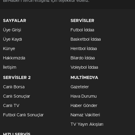
BirHaber'i tercih ettiğiniz için teşekkür ederiz.
SAYFALAR
SERVİSLER
Üye Girişi
Futbol İddaa
Üye Kaydı
Basketbol İddaa
Künye
Hentbol İddaa
Hakkımızda
Bilardo İddaa
İletişim
Voleybol İddaa
SERVİSLER 2
MULTİMEDYA
Canlı Borsa
Gazeteler
Canlı Sonuçlar
Hava Durumu
Canlı TV
Haber Gönder
Futbol Canlı Sonuçlar
Namaz Vakitleri
TV Yayın Akışları
HIZLI SERVİS