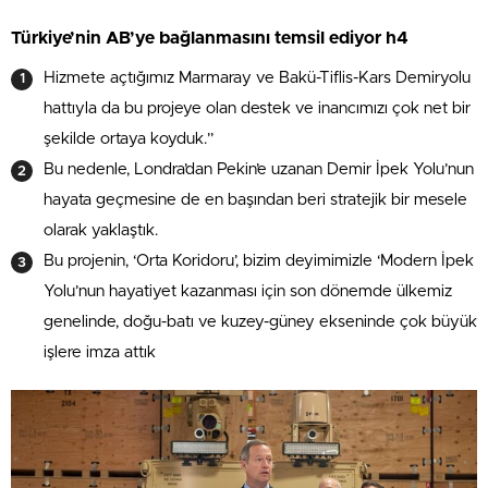
Türkiye’nin AB’ye bağlanmasını temsil ediyor h4
Hizmete açtığımız Marmaray ve Bakü-Tiflis-Kars Demiryolu
hattıyla da bu projeye olan destek ve inancımızı çok net bir
şekilde ortaya koyduk.”
Bu nedenle, Londra’dan Pekin’e uzanan Demir İpek Yolu’nun
hayata geçmesine de en başından beri stratejik bir mesele
olarak yaklaştık.
Bu projenin, ‘Orta Koridoru’, bizim deyimimizle ‘Modern İpek
Yolu’nun hayatiyet kazanması için son dönemde ülkemiz
genelinde, doğu-batı ve kuzey-güney ekseninde çok büyük
işlere imza attık