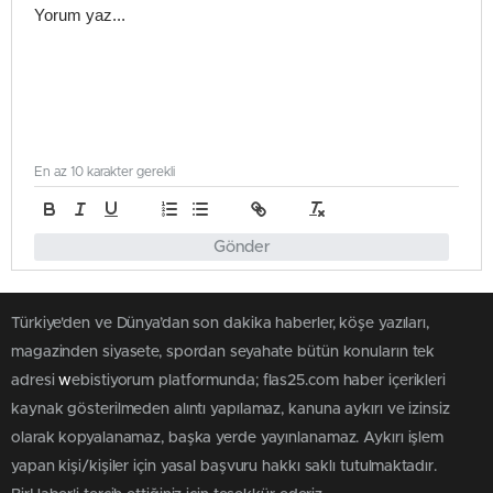
En az 10 karakter gerekli
Gönder
Türkiye'den ve Dünya’dan son dakika haberler, köşe yazıları,
magazinden siyasete, spordan seyahate bütün konuların tek
adresi
w
ebistiyorum platformunda; flas25.com haber içerikleri
kaynak gösterilmeden alıntı yapılamaz, kanuna aykırı ve izinsiz
olarak kopyalanamaz, başka yerde yayınlanamaz. Aykırı işlem
yapan kişi/kişiler için yasal başvuru hakkı saklı tutulmaktadır.