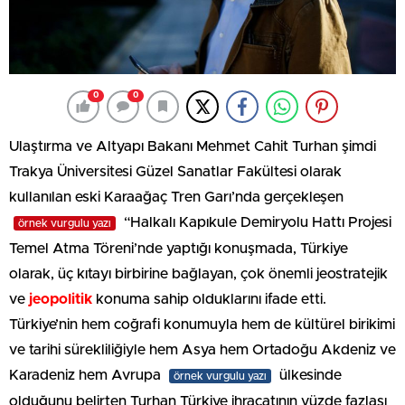
0
0
Ulaştırma ve Altyapı Bakanı Mehmet Cahit Turhan şimdi
Trakya Üniversitesi Güzel Sanatlar Fakültesi olarak
kullanılan eski Karaağaç Tren Garı’nda gerçekleşen
“Halkalı Kapıkule Demiryolu Hattı Projesi
örnek vurgulu yazı
Temel Atma Töreni’nde yaptığı konuşmada, Türkiye
olarak, üç kıtayı birbirine bağlayan, çok önemli jeostratejik
ve
jeopolitik
konuma sahip olduklarını ifade etti.
Türkiye’nin hem coğrafi konumuyla hem de kültürel birikimi
ve tarihi sürekliliğiyle hem Asya hem Ortadoğu Akdeniz ve
Karadeniz hem Avrupa
ülkesinde
örnek vurgulu yazı
olduğunu belirten Turhan Türkiye ihracatının yüzde fazlası