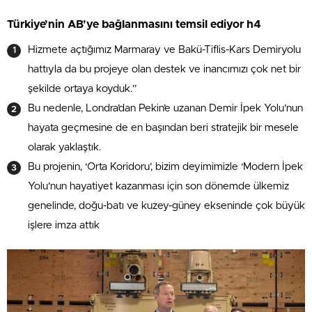
Türkiye’nin AB’ye bağlanmasını temsil ediyor h4
Hizmete açtığımız Marmaray ve Bakü-Tiflis-Kars Demiryolu
hattıyla da bu projeye olan destek ve inancımızı çok net bir
şekilde ortaya koyduk.”
Bu nedenle, Londra’dan Pekin’e uzanan Demir İpek Yolu’nun
hayata geçmesine de en başından beri stratejik bir mesele
olarak yaklaştık.
Bu projenin, ‘Orta Koridoru’, bizim deyimimizle ‘Modern İpek
Yolu’nun hayatiyet kazanması için son dönemde ülkemiz
genelinde, doğu-batı ve kuzey-güney ekseninde çok büyük
işlere imza attık