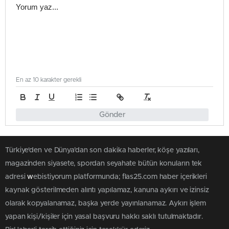
En az 10 karakter gerekli
Gönder
Türkiye'den ve Dünya’dan son dakika haberler, köşe yazıları,
magazinden siyasete, spordan seyahate bütün konuların tek
adresi
w
ebistiyorum platformunda; flas25.com haber içerikleri
kaynak gösterilmeden alıntı yapılamaz, kanuna aykırı ve izinsiz
olarak kopyalanamaz, başka yerde yayınlanamaz. Aykırı işlem
yapan kişi/kişiler için yasal başvuru hakkı saklı tutulmaktadır.