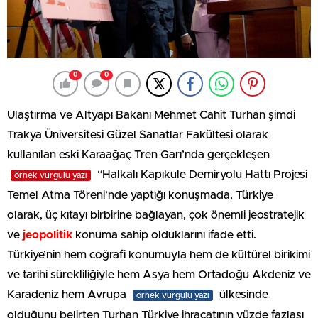
0
0
Ulaştırma ve Altyapı Bakanı Mehmet Cahit Turhan şimdi
Trakya Üniversitesi Güzel Sanatlar Fakültesi olarak
kullanılan eski Karaağaç Tren Garı’nda gerçekleşen
“Halkalı Kapıkule Demiryolu Hattı Projesi
örnek vurgulu yazı
Temel Atma Töreni’nde yaptığı konuşmada, Türkiye
olarak, üç kıtayı birbirine bağlayan, çok önemli jeostratejik
ve
jeopolitik
konuma sahip olduklarını ifade etti.
Türkiye’nin hem coğrafi konumuyla hem de kültürel birikimi
ve tarihi sürekliliğiyle hem Asya hem Ortadoğu Akdeniz ve
Karadeniz hem Avrupa
ülkesinde
örnek vurgulu yazı
olduğunu belirten Turhan Türkiye ihracatının yüzde fazlası