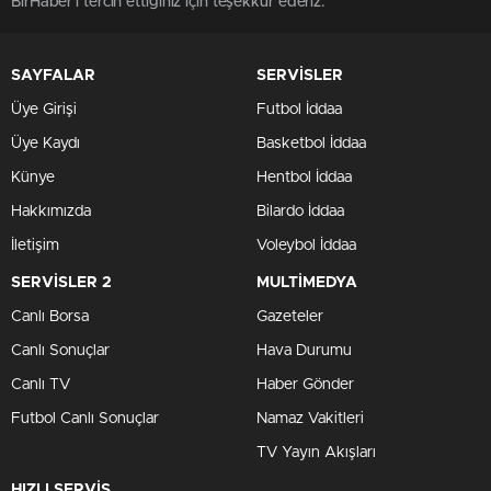
BirHaber'i tercih ettiğiniz için teşekkür ederiz.
SAYFALAR
SERVİSLER
Üye Girişi
Futbol İddaa
Üye Kaydı
Basketbol İddaa
Künye
Hentbol İddaa
Hakkımızda
Bilardo İddaa
İletişim
Voleybol İddaa
SERVİSLER 2
MULTİMEDYA
Canlı Borsa
Gazeteler
Canlı Sonuçlar
Hava Durumu
Canlı TV
Haber Gönder
Futbol Canlı Sonuçlar
Namaz Vakitleri
TV Yayın Akışları
HIZLI SERVİS