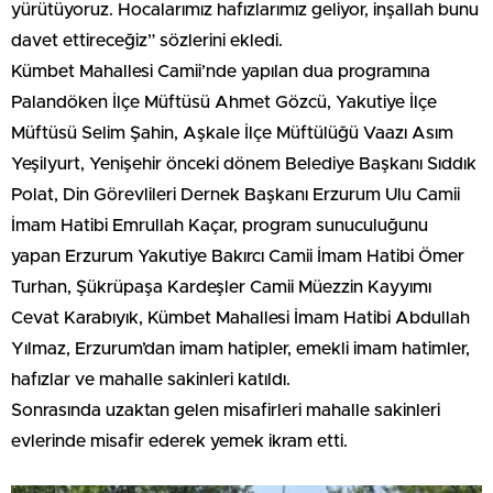
yürütüyoruz. Hocalarımız hafızlarımız geliyor, inşallah bunu
davet ettireceğiz” sözlerini ekledi.
Kümbet Mahallesi Camii’nde yapılan dua programına
Palandöken İlçe Müftüsü Ahmet Gözcü, Yakutiye İlçe
Müftüsü Selim Şahin, Aşkale İlçe Müftülüğü Vaazı Asım
Yeşilyurt, Yenişehir önceki dönem Belediye Başkanı Sıddık
Polat, Din Görevlileri Dernek Başkanı Erzurum Ulu Camii
İmam Hatibi Emrullah Kaçar, program sunuculuğunu
yapan Erzurum Yakutiye Bakırcı Camii İmam Hatibi Ömer
Turhan, Şükrüpaşa Kardeşler Camii Müezzin Kayyımı
Cevat Karabıyık, Kümbet Mahallesi İmam Hatibi Abdullah
Yılmaz, Erzurum’dan imam hatipler, emekli imam hatimler,
hafızlar ve mahalle sakinleri katıldı.
Sonrasında uzaktan gelen misafirleri mahalle sakinleri
evlerinde misafir ederek yemek ikram etti.