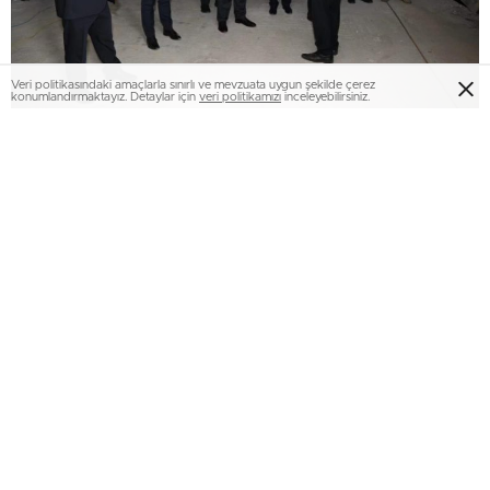
Veri politikasındaki amaçlarla sınırlı ve mevzuata uygun şekilde çerez
konumlandırmaktayız. Detaylar için
veri politikamızı
inceleyebilirsiniz.
Erzurum Adliyesi’nde yangın: 2 kişi dumandan
etkilendi…