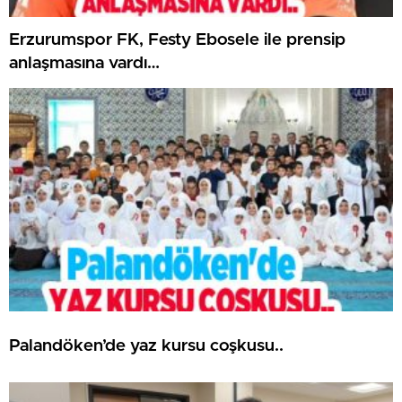
Erzurumspor FK, Festy Ebosele ile prensip
anlaşmasına vardı…
Palandöken’de yaz kursu coşkusu..