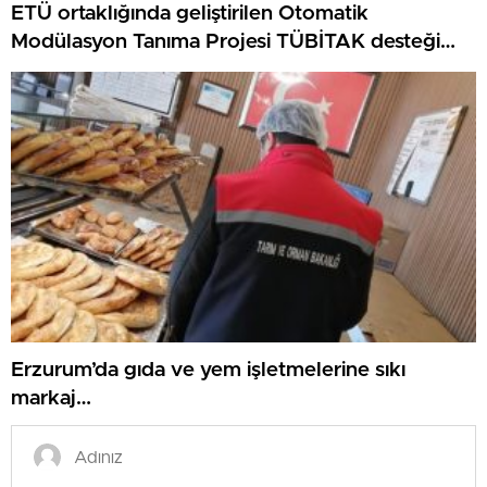
ETÜ ortaklığında geliştirilen Otomatik
Modülasyon Tanıma Projesi TÜBİTAK desteği
aldı..
Erzurum’da gıda ve yem işletmelerine sıkı
markaj…