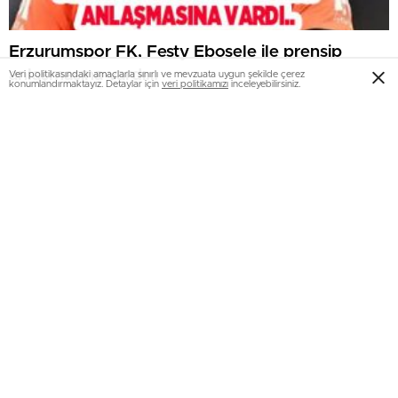
Erzurumspor FK, Festy Ebosele ile prensip
anlaşmasına vardı…
Veri politikasındaki amaçlarla sınırlı ve mevzuata uygun şekilde çerez
konumlandırmaktayız. Detaylar için
veri politikamızı
inceleyebilirsiniz.
Palandöken’de yaz kursu coşkusu..