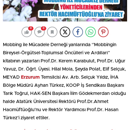
0
0
Mobbing ile Mücadele Derneği yanlarında ‘’Mobbingin
Bireysel-Örgütsel-Toplumsal Öncülleri ve Ardılları’’
kitabının yazarları Prof.Dr. Kerem Karabulut, Prof.Dr. Uğur
Yavuz, Dr. Öğrt. Üyesi. Hilal Mola, Şeyda Polat, Elif Selçuk,
MEYAD
Erzurum
Temsilcisi Av. Arb. Selçuk Yıldız, İHA
Bölge Müdürü Ayhan Türkez, KOOP İş Sendikası Başkanı
Tarık Toğrul, HAK-SEN Başkanı İlim Gödekmerdan olduğu
halde Atatürk Üniversitesi Rektörü Prof.Dr.Ahmet
Hacımüftüoğlu’nu ve Rektör Yardımcısı Prof.Dr. Hasan
Türkez’i ziyaret ettiler.