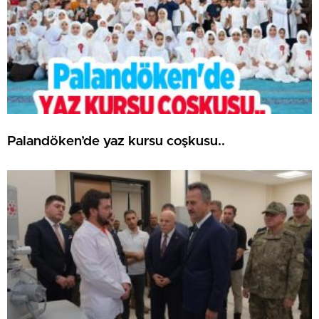
Palandöken’de yaz kursu coşkusu..