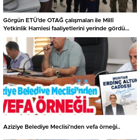
Görgün ETÜ’de OTAĞ çalışmaları ile Millî
Yetkinlik Hamlesi faaliyetlerini yerinde gördü…
Aziziye Belediye Meclisi’nden vefa örneği..