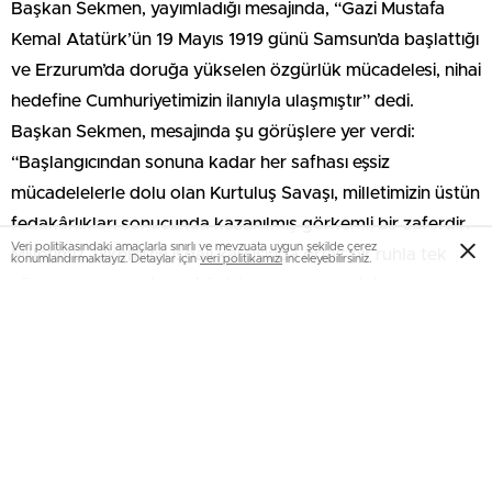
Başkan Sekmen, yayımladığı mesajında, “Gazi Mustafa
Kemal Atatürk’ün 19 Mayıs 1919 günü Samsun’da başlattığı
ve Erzurum’da doruğa yükselen özgürlük mücadelesi, nihai
hedefine Cumhuriyetimizin ilanıyla ulaşmıştır” dedi.
Başkan Sekmen, mesajında şu görüşlere yer verdi:
“Başlangıcından sonuna kadar her safhası eşsiz
mücadelelerle dolu olan Kurtuluş Savaşı, milletimizin üstün
fedakârlıkları sonucunda kazanılmış görkemli bir zaferdir.
Veri politikasındaki amaçlarla sınırlı ve mevzuata uygun şekilde çerez
Milletimiz, ülkemizin işgali karşısında ortak bir ruhla tek
konumlandırmaktayız. Detaylar için
veri politikamızı
inceleyebilirsiniz.
vücut olmuş, Gazi Meclisimizin açılmasıyla birlikte
kurtuluşumuza ve ardından Cumhuriyetimize uzanan şanlı
bir yürüyüş başlatmıştır. İnsanlık tarihi, milletlerin böylesine
sarsılmaz bir ortak iradeyle kendi kurtuluş destanlarını
yazdıklarına çok nadir şahit olmuştur. Aziz milletimiz,
Cumhuriyetle birlikte milli bir devletin, onurlu ve eşit
haklara sahip vatandaşları haline gelmiş, Devletinin tek ve