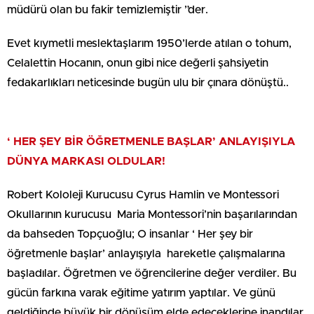
müdürü olan bu fakir temizlemiştir ”der.
Evet kıymetli meslektaşlarım 1950’lerde atılan o tohum,
Celalettin Hocanın, onun gibi nice değerli şahsiyetin
fedakarlıkları neticesinde bugün ulu bir çınara dönüştü..
‘ HER ŞEY BİR ÖĞRETMENLE BAŞLAR’ ANLAYIŞIYLA
DÜNYA MARKASI OLDULAR!
Robert Kololeji Kurucusu Cyrus Hamlin ve Montessori
Okullarının kurucusu Maria Montessori’nin başarılarından
da bahseden Topçuoğlu; O insanlar ‘ Her şey bir
öğretmenle başlar’ anlayışıyla hareketle çalışmalarına
başladılar. Öğretmen ve öğrencilerine değer verdiler. Bu
gücün farkına varak eğitime yatırım yaptılar. Ve günü
geldiğinde büyük bir dönüşüm elde edeceklerine inandılar.