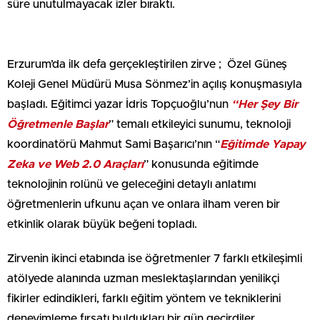
süre unutulmayacak izler bıraktı.
Erzurum’da ilk defa gerçekleştirilen zirve ; Özel Güneş
Koleji Genel Müdürü Musa Sönmez’in açılış konuşmasıyla
başladı. Eğitimci yazar İdris Topçuoğlu’nun
“Her Şey Bir
Öğretmenle Başlar
” temalı etkileyici sunumu, teknoloji
koordinatörü Mahmut Sami Başarıcı’nın “
Eğitimde Yapay
Zeka ve Web 2.0 Araçları
” konusunda eğitimde
teknolojinin rolünü ve geleceğini detaylı anlatımı
öğretmenlerin ufkunu açan ve onlara ilham veren bir
etkinlik olarak büyük beğeni topladı.
Zirvenin ikinci etabında ise öğretmenler 7 farklı etkileşimli
atölyede alanında uzman meslektaşlarından yenilikçi
fikirler edindikleri, farklı eğitim yöntem ve tekniklerini
deneyimleme fırsatı buldukları bir gün geçirdiler.