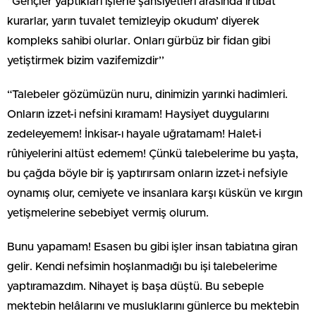
‘’Gençler yaptıkları işlerle şahsiyetleri arasında irtibat
kurarlar, yarın tuvalet temizleyip okudum’ diyerek
kompleks sahibi olurlar. Onları gürbüz bir fidan gibi
yetiştirmek bizim vazifemizdir’’
“Talebeler gözümüzün nuru, dinimizin yarınki hadimleri.
Onların izzet-i nefsini kıramam! Haysiyet duygularını
zedeleyemem! İnkisar-ı hayale uğratamam! Halet-i
rûhiyelerini altüst edemem! Çünkü talebelerime bu yaşta,
bu çağda böyle bir iş yaptırırsam onların izzet-i nefsiyle
oynamış olur, cemiyete ve insanlara karşı küskün ve kırgın
yetişmelerine sebebiyet vermiş olurum.
Bunu yapamam! Esasen bu gibi işler insan tabiatına giran
gelir. Kendi nefsimin hoşlanmadığı bu işi talebelerime
yaptıramazdım. Nihayet iş başa düştü. Bu sebeple
mektebin helâlarını ve musluklarını günlerce bu mektebin